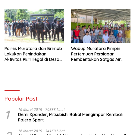
Muratara
Polres Muratara dan Brimob
‎Wabup Muratara Pimpin
Lakukan Penindakan
Pertemuan Persiapan
Aktivitas PETI Ilegal di Desa
Pembentukan Satgas Air
Pulau Kidak
Rawas
Popular Post
1
16 Maret 2019
70833 Lihat
Demi Xpander, Mitsubishi Bakal Mengimpor Kembali
Pajero Sport
16 Maret 2019
34160 Lihat