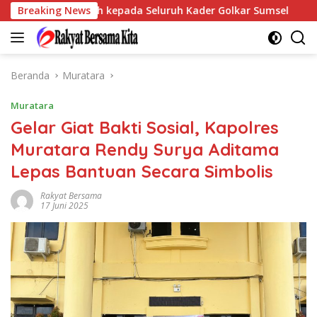
Langsung
 Terima Kasih kepada Seluruh Kader Golkar Sumsel
Breaking News
Perk
ke
konten
Beranda
Muratara
Muratara
Gelar Giat Bakti Sosial, Kapolres
Muratara Rendy Surya Aditama
Lepas Bantuan Secara Simbolis
Rakyat Bersama
17 Juni 2025