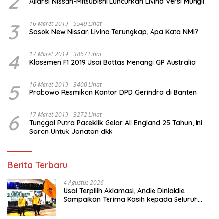
2
Aliansi Nissan-Mitsubishi Luncurkan Livina Versi Mungil
3
16 Maret 2019
5549 Lihat
Sosok New Nissan Livina Terungkap, Apa Kata NMI?
4
17 Maret 2019
3867 Lihat
Klasemen F1 2019 Usai Bottas Menangi GP Australia
5
16 Maret 2019
3400 Lihat
Prabowo Resmikan Kantor DPD Gerindra di Banten
6
17 Maret 2019
3272 Lihat
Tunggal Putra Paceklik Gelar All England 25 Tahun, Ini
Saran Untuk Jonatan dkk
Berita Terbaru
4 Agustus 2026
Usai Terpilih Aklamasi, Andie Dinialdie
Sampaikan Terima Kasih kepada Seluruh
Kader Golkar Sumsel