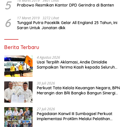
5
16 Maret 2019
3401 Lihat
Prabowo Resmikan Kantor DPD Gerindra di Banten
6
17 Maret 2019
3272 Lihat
Tunggal Putra Paceklik Gelar All England 25 Tahun, Ini
Saran Untuk Jonatan dkk
Berita Terbaru
4 Agustus 2026
Usai Terpilih Aklamasi, Andie Dinialdie
Sampaikan Terima Kasih kepada Seluruh
Kader Golkar Sumsel
30 Juli 2026
Perkuat Tata Kelola Keuangan Negara, BPN
Merangin dan BRI Bangko Bangun Sinergi
Lewat KKP
27 Juli 2026
Pegadaian Kanwil III Sumbagsel Perkuat
Implementasi ProKlim Melalui Pelatihan
Pengolahan Sampah