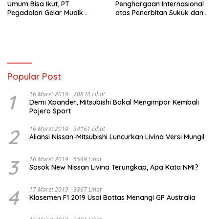
Umum Bisa Ikut, PT
Penghargaan Internasional
Pegadaian Gelar Mudik
atas Penerbitan Sukuk dan
Aman Berbagi Harapan 2026
Social Bonds
Popular Post
1
16 Maret 2019
70834 Lihat
Demi Xpander, Mitsubishi Bakal Mengimpor Kembali
Pajero Sport
2
16 Maret 2019
34161 Lihat
Aliansi Nissan-Mitsubishi Luncurkan Livina Versi Mungil
3
16 Maret 2019
5549 Lihat
Sosok New Nissan Livina Terungkap, Apa Kata NMI?
4
17 Maret 2019
3867 Lihat
Klasemen F1 2019 Usai Bottas Menangi GP Australia