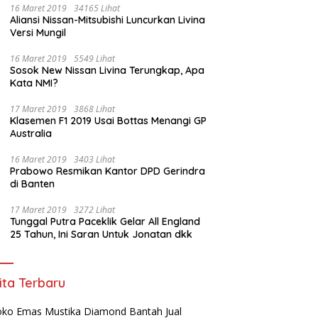
16 Maret 2019
34165 Lihat
Aliansi Nissan-Mitsubishi Luncurkan Livina
Versi Mungil
16 Maret 2019
5549 Lihat
Sosok New Nissan Livina Terungkap, Apa
Kata NMI?
17 Maret 2019
3868 Lihat
Klasemen F1 2019 Usai Bottas Menangi GP
Australia
16 Maret 2019
3403 Lihat
Prabowo Resmikan Kantor DPD Gerindra
di Banten
17 Maret 2019
3272 Lihat
Tunggal Putra Paceklik Gelar All England
25 Tahun, Ini Saran Untuk Jonatan dkk
ita Terbaru