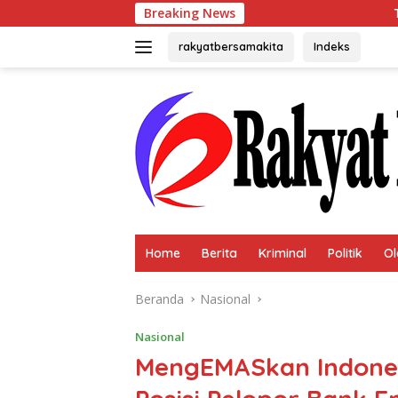
Langsung
Breaking News
Toko Emas Must
ke
konten
rakyatbersamakita
Indeks
Home
Berita
Kriminal
Politik
Ol
Beranda
Nasional
Nasional
MengEMASkan Indones