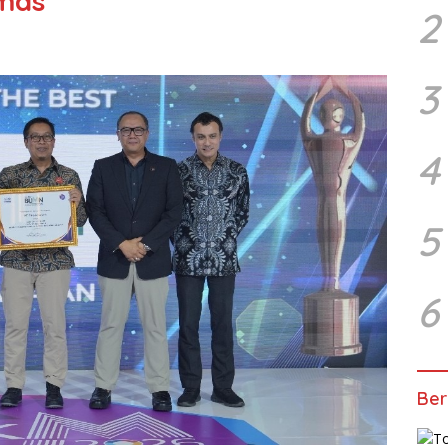
Emas
2
3
4
5
6
Ber