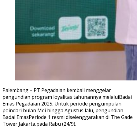
Palembang – PT Pegadaian
kembali
menggelar
pengundian
program
loyalitas
tahunannya
melalui
Badai
Emas
Pegadaian
2025.
Untuk
periode
pengumpulan
poin
dari
bulan
Mei
hingga
Agustus
lalu
,
pengundian
Badai
Emas
Periode
1
resmi
diselenggarakan
di The
Gade
Tower
Jakarta,
pada Rabu (24/9).