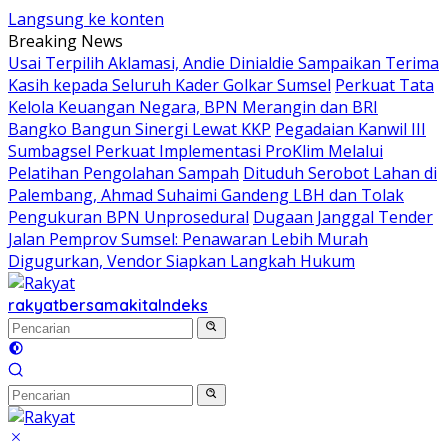
Langsung ke konten
Breaking News
Usai Terpilih Aklamasi, Andie Dinialdie Sampaikan Terima
Kasih kepada Seluruh Kader Golkar Sumsel
Perkuat Tata
Kelola Keuangan Negara, BPN Merangin dan BRI
Bangko Bangun Sinergi Lewat KKP
Pegadaian Kanwil III
Sumbagsel Perkuat Implementasi ProKlim Melalui
Pelatihan Pengolahan Sampah
Dituduh Serobot Lahan di
Palembang, Ahmad Suhaimi Gandeng LBH dan Tolak
Pengukuran BPN Unprosedural
Dugaan Janggal Tender
Jalan Pemprov Sumsel: Penawaran Lebih Murah
Digugurkan, Vendor Siapkan Langkah Hukum
rakyatbersamakita
Indeks