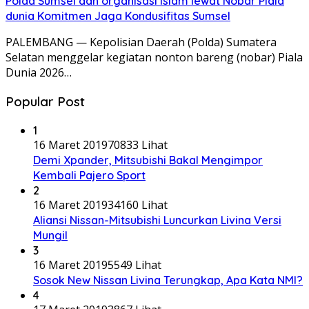
Polda Sumsel dan organisasi Islam lewat Nobar Piala
dunia Komitmen Jaga Kondusifitas Sumsel
PALEMBANG — Kepolisian Daerah (Polda) Sumatera
Selatan menggelar kegiatan nonton bareng (nobar) Piala
Dunia 2026…
Popular Post
1
16 Maret 2019
70833 Lihat
Demi Xpander, Mitsubishi Bakal Mengimpor
Kembali Pajero Sport
2
16 Maret 2019
34160 Lihat
Aliansi Nissan-Mitsubishi Luncurkan Livina Versi
Mungil
3
16 Maret 2019
5549 Lihat
Sosok New Nissan Livina Terungkap, Apa Kata NMI?
4