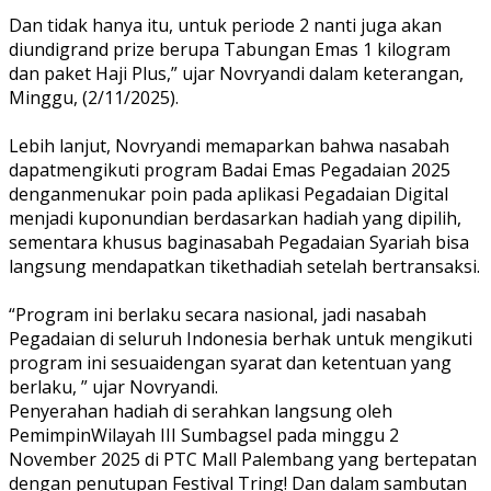
Dan
t
idak
hanya
itu
,
untuk
p
eriode
2
nanti
juga
akan
diundi
grand prize
berupa
Tabungan
Emas
1 kilogram
dan
paket
Haji Plus,”
ujar
Novryandi
dalam
keterangan
,
Minggu
, (
2
/
11
/2025).
Lebih
lanjut
,
Novryandi
memaparkan
bahwa
nasabah
dapat
mengikuti
program
Badai
Emas
Pegadaian
2025
dengan
menukar
poin
pada
aplikasi
Pegadaian
Digital
menjadi
kupon
undian
berdasarkan
hadiah
yang
dipilih
,
sementara
khusus
bagi
nasabah
Pegadaian
Syariah
bisa
langsung
mendapatkan
tiket
hadiah
setelah
bertransaksi
.
“Program
ini
berlaku
secara
nasional
,
jadi
nasabah
Pegadaian
di
seluruh
Indonesia
berhak
untuk
mengikuti
program
ini
sesuai
dengan
syarat
dan
ketentuan
yang
berlaku
, ”
ujar
Novryandi
.
Penyerahan
hadiah
di
serahkan
langsung
oleh
Pemimpin
Wilayah III
Sumbagsel
pada
minggu
2
November 2025 di PTC Mall Palembang yang
bertepatan
dengan
penutupan
Festival Tring! Dan
dalam
sambutan