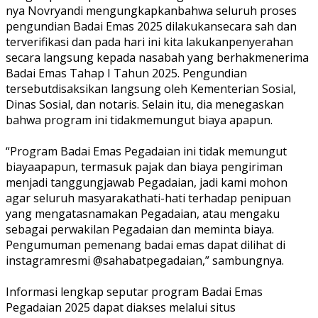
nya
Novryandi
mengungkapkan
bahwa
seluruh
proses
pengundian
Badai
Emas
2025
dilakukan
secara
sah
dan
terverifikasi
dan pada
hari
ini
kita
lakukan
penyerahan
secara
langsung
kepada
nasabah
yang
berhak
menerima
Badai
Emas
Tahap
I
Tahun
2025
.
Pengundian
tersebut
disaksikan
langsung
oleh Kementerian
Sosial
,
Dinas
Sosial
, dan
notaris
.
Selain
itu
,
dia
menegaskan
bahwa
program
ini
tidak
memungut
biaya
apapun
.
“Program
Badai
Emas
Pegadaian
ini
tidak
memungut
biaya
apapun
,
termasuk
pajak
dan
biaya
pengiriman
menjadi
tanggung
jawab
Pegadaian
,
jadi
kami
mohon
agar
seluruh
masyarakat
hati-hati
terhadap
penipuan
yang
mengatasnamakan
Pegadaian
,
atau
mengaku
sebagai
perwakilan
Pegadaian
dan
meminta
biaya
.
Pengumuman
pemenang
badai
emas
dapat
dilihat
di
instagram
resmi
@sahabatpegadaian,”
sambungnya
.
Informasi
lengkap
seputar
program
Badai
Emas
Pegadaian
2025
dapat
diakses
melalui
situs