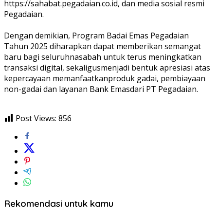
https://sahabat.pegadaian.co.id, dan media
sosial
resmi
Pegadaian
.
Dengan
demikian
, Program
Badai
Emas
Pegadaian
Tahun
2025
diharapkan
dapat
memberikan
semangat
baru
bagi
seluruh
nasabah
untuk
terus
meningkatkan
transaksi
digital,
sekaligus
menjadi
bentuk
apresiasi
atas
kepercayaan
memanfaatkan
produk
gadai
,
pembiayaan
non-
gadai
dan
layanan
Bank
Emas
dari
PT
Pegadaian
.
Post Views:
856
Rekomendasi untuk kamu