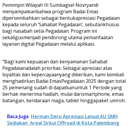
Pemimpin
Wilayah III
Sumbagsel
Novryandi
m
enyampaikan
bahwa
program
Badai
Emas
dipersembahkan
sebagai
bentuk
apresiasi
Pegadaian
kepada
seluruh
‘
Sahabat
Pegadaian
‘,
sebutan
khusus
bagi
nasabah
setia
Pegadaian
. Program
ini
sekaligus
menjadi
pendorong
utama
pemanfaatan
layanan
digital
Pegadaian
melalui
aplikasi
.
“
Bagi
kami
kepuasan
dan
kenyamanan
Sahabat
Pegadaian
adalah
prioritas
.
Sebagai
apresiasi
atas
loyalitas
dan
kepercayaan
yang
diberikan
, kami
kembali
menghadirkan
Badai
Emas
Pegadaian
2025
dengan
total
25
pemenang
sudah
di
dapatkan
untuk
1
Periode
yang
berhak
menerima
hadiah
,
mulai
dari
smartphone,
emas
batangan
,
kendaraan
niaga
, tablet
hingga
paket
umroh
.
Baca Juga
Herman Deru Apresiasi Lanud AU SMH
Sediakan Areal Sirkui Offroad di Kota Palembang