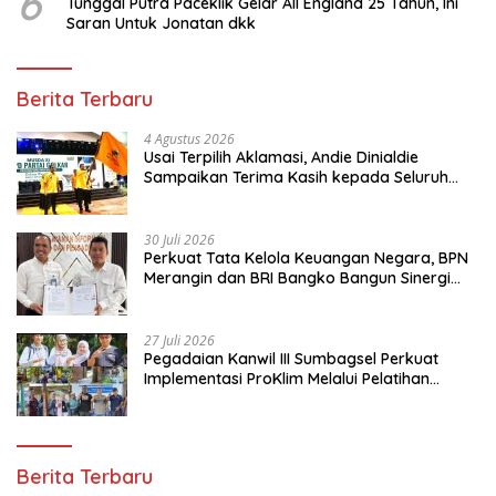
6
Tunggal Putra Paceklik Gelar All England 25 Tahun, Ini
Saran Untuk Jonatan dkk
Berita Terbaru
4 Agustus 2026
Usai Terpilih Aklamasi, Andie Dinialdie
Sampaikan Terima Kasih kepada Seluruh
Kader Golkar Sumsel
30 Juli 2026
Perkuat Tata Kelola Keuangan Negara, BPN
Merangin dan BRI Bangko Bangun Sinergi
Lewat KKP
27 Juli 2026
Pegadaian Kanwil III Sumbagsel Perkuat
Implementasi ProKlim Melalui Pelatihan
Pengolahan Sampah
Berita Terbaru