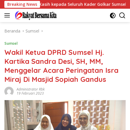
Langsung
aikan Terima Kasih kepada Seluruh Kader Golkar Sumsel
Breaking News
ke
konten
Beranda
Sumsel
Sumsel
Wakil Ketua DPRD Sumsel Hj.
Kartika Sandra Desi, SH, MM,
Menggelar Acara Peringatan Isra
Miraj Di Masjid Sopiah Gandus
Administrator Rbk
19 Februari 2023