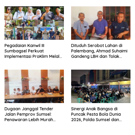
Pegadaian Kanwil III
Dituduh Serobot Lahan di
Sumbagsel Perkuat
Palembang, Ahmad Suhaimi
Implementasi ProKlim Melalui
Gandeng LBH dan Tolak
Pelatihan Pengolahan
Pengukuran BPN
Sampah
Unprosedural
Dugaan Janggal Tender
Sinergi Anak Bangsa di
Jalan Pemprov Sumsel:
Puncak Pesta Bola Dunia
Penawaran Lebih Murah
2026, Polda Sumsel dan
Digugurkan, Vendor Siapkan
organisasi Islam lewat Nobar
Langkah Hukum
Piala dunia Komitmen Jaga