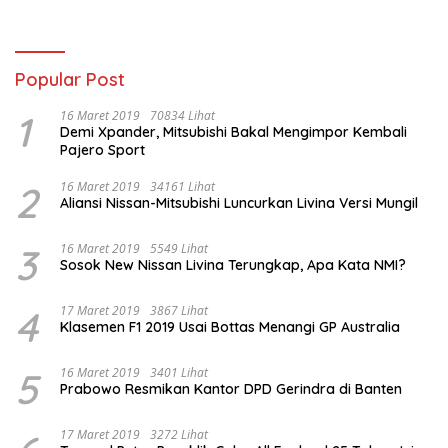
Kondusifitas Sumsel
Popular Post
1
16 Maret 2019
70834 Lihat
Demi Xpander, Mitsubishi Bakal Mengimpor Kembali
Pajero Sport
2
16 Maret 2019
34161 Lihat
Aliansi Nissan-Mitsubishi Luncurkan Livina Versi Mungil
3
16 Maret 2019
5549 Lihat
Sosok New Nissan Livina Terungkap, Apa Kata NMI?
4
17 Maret 2019
3867 Lihat
Klasemen F1 2019 Usai Bottas Menangi GP Australia
5
16 Maret 2019
3401 Lihat
Prabowo Resmikan Kantor DPD Gerindra di Banten
17 Maret 2019
3272 Lihat