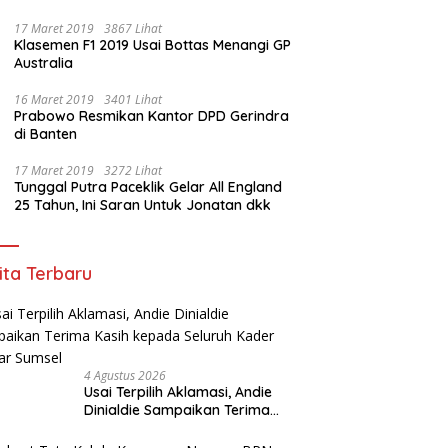
17 Maret 2019
3867 Lihat
Klasemen F1 2019 Usai Bottas Menangi GP
Australia
16 Maret 2019
3401 Lihat
Prabowo Resmikan Kantor DPD Gerindra
di Banten
17 Maret 2019
3272 Lihat
Tunggal Putra Paceklik Gelar All England
25 Tahun, Ini Saran Untuk Jonatan dkk
ita Terbaru
4 Agustus 2026
Usai Terpilih Aklamasi, Andie
Dinialdie Sampaikan Terima
Kasih kepada Seluruh Kader
Golkar Sumsel