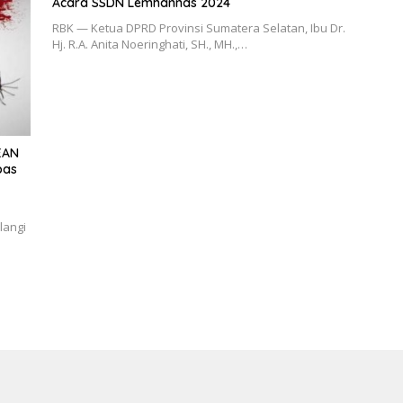
Acara SSDN Lemhannas 2024
RBK — Ketua DPRD Provinsi Sumatera Selatan, Ibu Dr.
Hj. R.A. Anita Noeringhati, SH., MH.,…
EAN
bas
n
langi