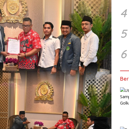
4
5
6
Ber