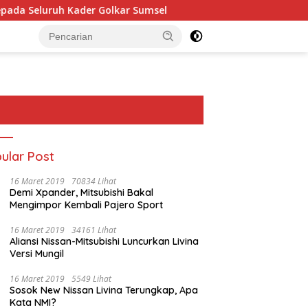
der Golkar Sumsel
Perkuat Tata Kelola Keuangan Negar
ular Post
16 Maret 2019
70834 Lihat
Demi Xpander, Mitsubishi Bakal
Mengimpor Kembali Pajero Sport
16 Maret 2019
34161 Lihat
Aliansi Nissan-Mitsubishi Luncurkan Livina
Versi Mungil
16 Maret 2019
5549 Lihat
Sosok New Nissan Livina Terungkap, Apa
Kata NMI?