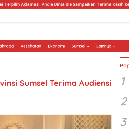
asi, Andie Dinialdie Sampaikan Terima Kasih kepada Seluruh Ka
ahraga
Kesehatan
Ekonomi
Sumsel
Lainnya
Pop
1
vinsi Sumsel Terima Audiensi
2
3