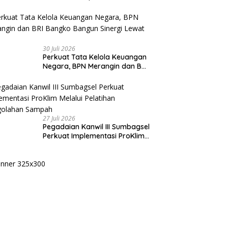
Kasih kepada Seluruh Kader
Golkar Sumsel
30 Juli 2026
Perkuat Tata Kelola Keuangan
Negara, BPN Merangin dan BRI
Bangko Bangun Sinergi Lewat
KKP
27 Juli 2026
Pegadaian Kanwil III Sumbagsel
Perkuat Implementasi ProKlim
Melalui Pelatihan Pengolahan
Sampah