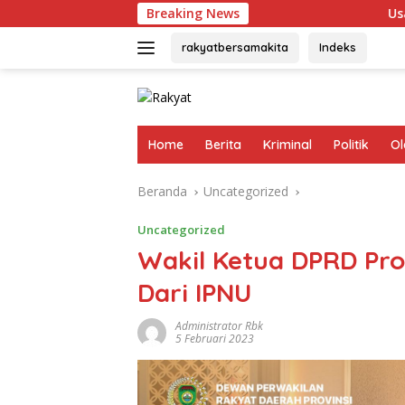
Langsung
Breaking News
Usai Terpilih Aklam
ke
konten
rakyatbersamakita
Indeks
Home
Berita
Kriminal
Politik
Ol
Beranda
Uncategorized
Uncategorized
Wakil Ketua DPRD Pro
Dari IPNU
Administrator Rbk
5 Februari 2023