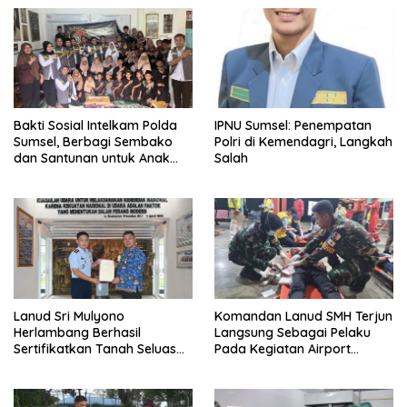
Bakti Sosial Intelkam Polda
IPNU Sumsel: Penempatan
Sumsel, Berbagi Sembako
Polri di Kemendagri, Langkah
dan Santunan untuk Anak
Salah
Yatim
Lanud Sri Mulyono
Komandan Lanud SMH Terjun
Herlambang Berhasil
Langsung Sebagai Pelaku
Sertifikatkan Tanah Seluas
Pada Kegiatan Airport
69.170 M² Yang Merupakan
Emergency Excercise dan
Aset Milik TNI AU
Airport Contigency Excercise
Serta Emergency Response