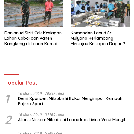
Plan
Danlanud SMH Cek Kesiapan
Komandan Lanud Sri
Lahan Cabai dan Panen
Mulyono Herlambang
Kangkung di Lahan Kompi
Meninjau Kesiapan Dapur 2
Produksi
SPPG Lanud SMH Hari
Pertama Beroperasinya
Popular Post
1
16 Maret 2019
70832 Lihat
Demi Xpander, Mitsubishi Bakal Mengimpor Kembali
Pajero Sport
2
16 Maret 2019
34160 Lihat
Aliansi Nissan-Mitsubishi Luncurkan Livina Versi Mungil
16 Maret 2019
5549 Lihat