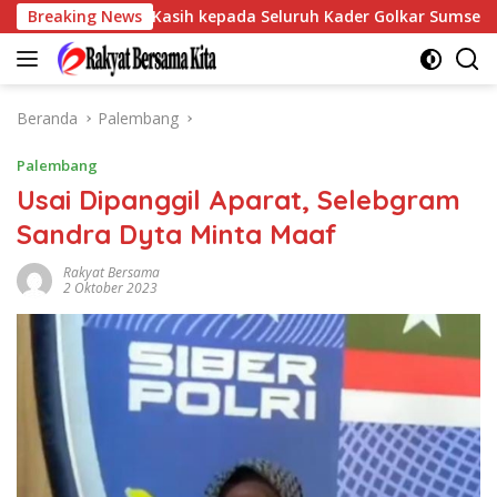
Langsung
aikan Terima Kasih kepada Seluruh Kader Golkar Sumsel
Breaking News
ke
konten
Beranda
Palembang
Palembang
Usai Dipanggil Aparat, Selebgram
Sandra Dyta Minta Maaf
Rakyat Bersama
2 Oktober 2023