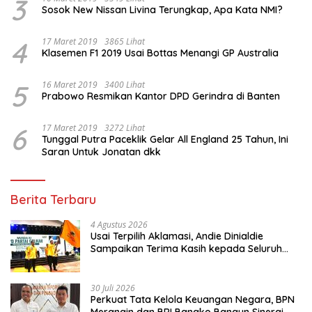
3
Sosok New Nissan Livina Terungkap, Apa Kata NMI?
4
17 Maret 2019
3865 Lihat
Klasemen F1 2019 Usai Bottas Menangi GP Australia
5
16 Maret 2019
3400 Lihat
Prabowo Resmikan Kantor DPD Gerindra di Banten
6
17 Maret 2019
3272 Lihat
Tunggal Putra Paceklik Gelar All England 25 Tahun, Ini
Saran Untuk Jonatan dkk
Berita Terbaru
4 Agustus 2026
Usai Terpilih Aklamasi, Andie Dinialdie
Sampaikan Terima Kasih kepada Seluruh
Kader Golkar Sumsel
30 Juli 2026
Perkuat Tata Kelola Keuangan Negara, BPN