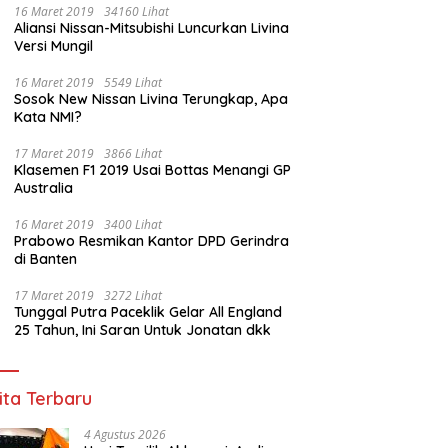
16 Maret 2019
34160 Lihat
Aliansi Nissan-Mitsubishi Luncurkan Livina
Versi Mungil
Lahan di
Dugaan Janggal Tender Jalan
Sinergi Anak 
16 Maret 2019
5549 Lihat
d Suhaimi
Pemprov Sumsel: Penawaran
Pesta Bola Du
Sosok New Nissan Livina Terungkap, Apa
 Tolak
Lebih Murah Digugurkan,
Sumsel dan or
Kata NMI?
Unprosedural
Vendor Siapkan Langkah
lewat Nobar P
Hukum
Komitmen Jag
17 Maret 2019
3866 Lihat
Sumsel
Klasemen F1 2019 Usai Bottas Menangi GP
Australia
16 Maret 2019
3400 Lihat
Prabowo Resmikan Kantor DPD Gerindra
di Banten
17 Maret 2019
3272 Lihat
Tunggal Putra Paceklik Gelar All England
25 Tahun, Ini Saran Untuk Jonatan dkk
ita Terbaru
4 Agustus 2026