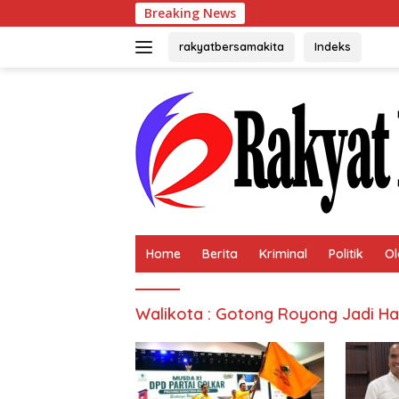
Langsung
Breaking News
Usai 
ke
konten
rakyatbersamakita
Indeks
Home
Berita
Kriminal
Politik
Ol
Walikota : Gotong Royong Jadi Ha