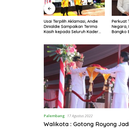
ratis,
Usai Terpilih Aklamasi, Andie
Perkuat Tata Kelola
kan
Dinialdie Sampaikan Terima
Negara, BPN Merangi
mas
Kasih kepada Seluruh Kader
Bangko Bangun Siner
Golkar Sumsel
KKP
Palembang
17 Agustus 2022
Walikota : Gotong Royong Jad