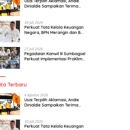
Usai Terpilih Aklamasi, Andie
Dinialdie Sampaikan Terima
Kasih kepada Seluruh Kader
Golkar Sumsel
30 Juli 2026
Perkuat Tata Kelola Keuangan
Negara, BPN Merangin dan BRI
Bangko Bangun Sinergi Lewat
KKP
27 Juli 2026
Pegadaian Kanwil III Sumbagsel
Perkuat Implementasi ProKlim
Melalui Pelatihan Pengolahan
Sampah
ita Terbaru
4 Agustus 2026
Usai Terpilih Aklamasi, Andie
Dinialdie Sampaikan Terima
Kasih kepada Seluruh Kader
Golkar Sumsel
30 Juli 2026
Perkuat Tata Kelola Keuangan