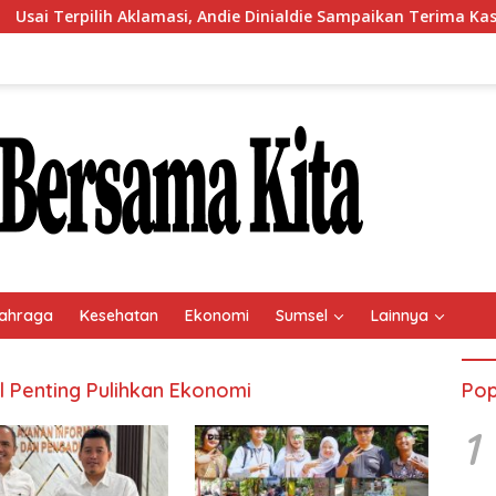
Terpilih Aklamasi, Andie Dinialdie Sampaikan Terima Kasih kep
ahraga
Kesehatan
Ekonomi
Sumsel
Lainnya
l Penting Pulihkan Ekonomi
Pop
1