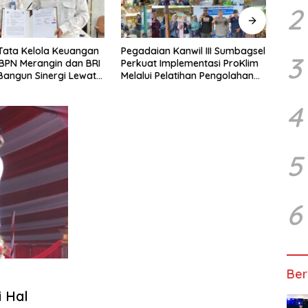
2
 Keuangan
Pegadaian Kanwil III Sumbagsel
Dituduh Serobot 
3
n dan BRI
Perkuat Implementasi ProKlim
Palembang, Ahma
gi Lewat
Melalui Pelatihan Pengolahan
Gandeng LBH dan
Sampah
Pengukuran BPN 
4
5
6
Ber
i Hal