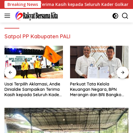
Langsung
aldie Sampaikan Terima Kasih kepada Seluruh Kader Golkar Sums
Breaking News
ke
konten
Satpol PP Kabupaten PALI
sai Terpilih Aklamasi, Andie
Perkuat Tata Kelola
Pe
inialdie Sampaikan Terima
Keuangan Negara, BPN
Su
asih kepada Seluruh Kader
Merangin dan BRI Bangko
Im
olkar Sumsel
Bangun Sinergi Lewat KKP
Pe
S