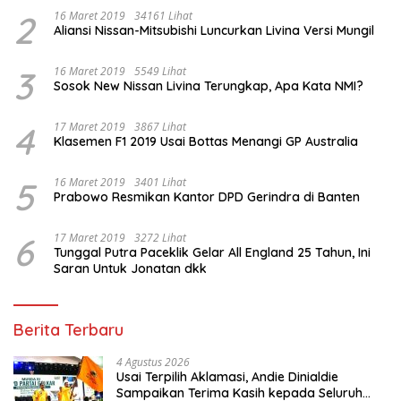
2
16 Maret 2019
34161 Lihat
Aliansi Nissan-Mitsubishi Luncurkan Livina Versi Mungil
3
16 Maret 2019
5549 Lihat
Sosok New Nissan Livina Terungkap, Apa Kata NMI?
4
17 Maret 2019
3867 Lihat
Klasemen F1 2019 Usai Bottas Menangi GP Australia
5
16 Maret 2019
3401 Lihat
Prabowo Resmikan Kantor DPD Gerindra di Banten
6
17 Maret 2019
3272 Lihat
Tunggal Putra Paceklik Gelar All England 25 Tahun, Ini
Saran Untuk Jonatan dkk
Berita Terbaru
4 Agustus 2026
Usai Terpilih Aklamasi, Andie Dinialdie
Sampaikan Terima Kasih kepada Seluruh