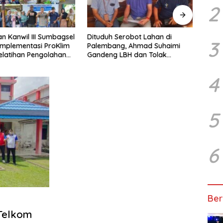
2
n Kanwil III Sumbagsel
Dituduh Serobot Lahan di
Duga
3
Implementasi ProKlim
Palembang, Ahmad Suhaimi
Pemp
Pelatihan Pengolahan
Gandeng LBH dan Tolak
Lebih
Pengukuran BPN Unprosedural
Vend
Huk
4
5
6
Ber
Telkom