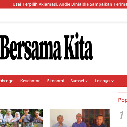
sai Terpilih Aklamasi, Andie Dinialdie Sampaikan Terima Kasih 
ahraga
Kesehatan
Ekonomi
Sumsel
Lainnya
Pop
1