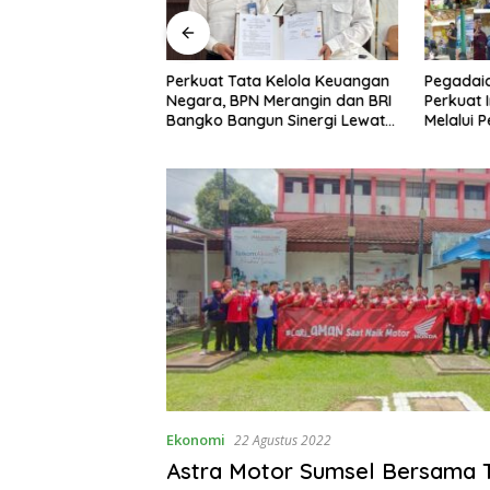
h Aklamasi, Andie
Perkuat Tata Kelola Keuangan
Pegadaia
ampaikan Terima
Negara, BPN Merangin dan BRI
Perkuat 
a Seluruh Kader
Bangko Bangun Sinergi Lewat
Melalui 
el
KKP
Sampah
Ekonomi
22 Agustus 2022
Astra Motor Sumsel Bersama 