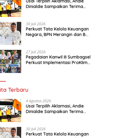
Usai Terpilih Aklamasi, Andie
Dinialdie Sampaikan Terima
Kasih kepada Seluruh Kader
Golkar Sumsel
30 Juli 2026
Perkuat Tata Kelola Keuangan
Negara, BPN Merangin dan BRI
Bangko Bangun Sinergi Lewat
KKP
27 Juli 2026
Pegadaian Kanwil III Sumbagsel
Perkuat Implementasi ProKlim
Melalui Pelatihan Pengolahan
Sampah
ita Terbaru
4 Agustus 2026
Usai Terpilih Aklamasi, Andie
Dinialdie Sampaikan Terima
Kasih kepada Seluruh Kader
Golkar Sumsel
30 Juli 2026
Perkuat Tata Kelola Keuangan