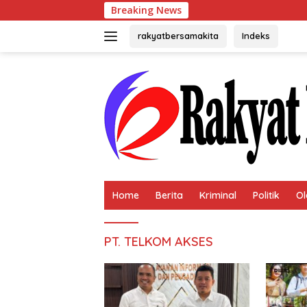
Langsung
Breaking News
U
ke
konten
rakyatbersamakita
Indeks
Home
Berita
Kriminal
Politik
Ol
PT. TELKOM AKSES