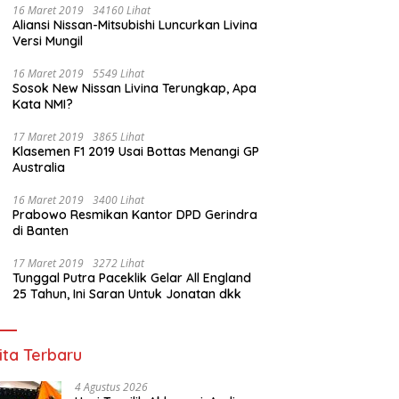
16 Maret 2019
34160 Lihat
Aliansi Nissan-Mitsubishi Luncurkan Livina
Versi Mungil
an Janggal Tender Jalan
Sinergi Anak Bangsa di Puncak
H
16 Maret 2019
5549 Lihat
rov Sumsel: Penawaran
Pesta Bola Dunia 2026, Polda
N
Sosok New Nissan Livina Terungkap, Apa
 Murah Digugurkan,
Sumsel dan organisasi Islam
P
Kata NMI?
or Siapkan Langkah
lewat Nobar Piala dunia
P
um
Komitmen Jaga Kondusifitas
17 Maret 2019
3865 Lihat
Sumsel
Klasemen F1 2019 Usai Bottas Menangi GP
Australia
16 Maret 2019
3400 Lihat
Prabowo Resmikan Kantor DPD Gerindra
di Banten
17 Maret 2019
3272 Lihat
Tunggal Putra Paceklik Gelar All England
25 Tahun, Ini Saran Untuk Jonatan dkk
ita Terbaru
4 Agustus 2026