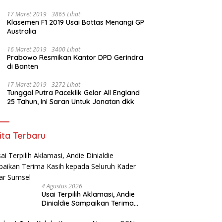
17 Maret 2019
3865 Lihat
Klasemen F1 2019 Usai Bottas Menangi GP
Australia
16 Maret 2019
3400 Lihat
Prabowo Resmikan Kantor DPD Gerindra
di Banten
17 Maret 2019
3272 Lihat
Tunggal Putra Paceklik Gelar All England
25 Tahun, Ini Saran Untuk Jonatan dkk
ita Terbaru
4 Agustus 2026
Usai Terpilih Aklamasi, Andie
Dinialdie Sampaikan Terima
Kasih kepada Seluruh Kader
Golkar Sumsel