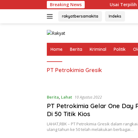
Langsung
Breaking News
Usai Terpilih Aklam
ke
konten
rakyatbersamakita
Indeks
Home
Berita
Kriminal
Politik
Ol
PT Petrokimia Gresik
Berita
,
Lahat
10 Agustus 2022
PT Petrokimia Gelar One Day 
Di 50 Titik Kios
LAHAT,RBK – PT Petrokimia Gresik dalam rangka
ulang tahun ke 50 telah melakukan berbagai…