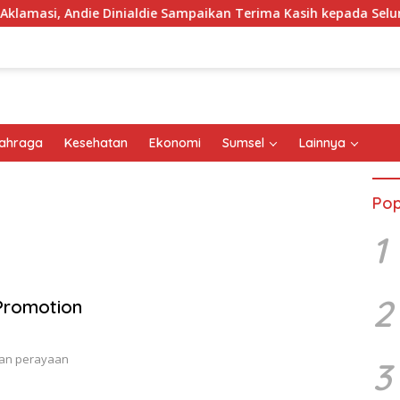
asi, Andie Dinialdie Sampaikan Terima Kasih kepada Seluruh Ka
ahraga
Kesehatan
Ekonomi
Sumsel
Lainnya
Pop
1
2
Promotion
ian perayaan
3