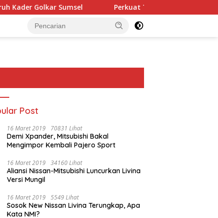
der Golkar Sumsel
Perkuat Tata Kelola Keuangan Negar
ular Post
16 Maret 2019
70831 Lihat
Demi Xpander, Mitsubishi Bakal
Mengimpor Kembali Pajero Sport
16 Maret 2019
34160 Lihat
Aliansi Nissan-Mitsubishi Luncurkan Livina
Versi Mungil
16 Maret 2019
5549 Lihat
Sosok New Nissan Livina Terungkap, Apa
Kata NMI?