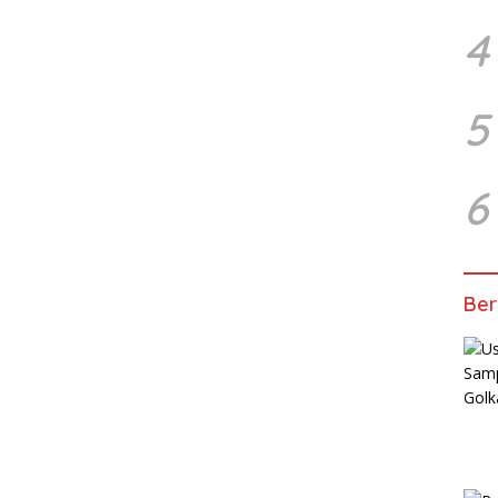
4
5
6
Ber