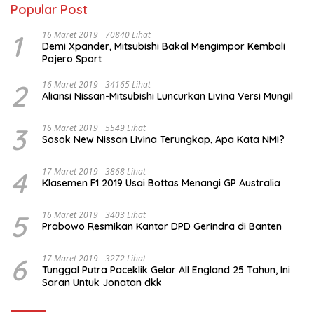
Popular Post
1
16 Maret 2019
70840 Lihat
Demi Xpander, Mitsubishi Bakal Mengimpor Kembali
Pajero Sport
2
16 Maret 2019
34165 Lihat
Aliansi Nissan-Mitsubishi Luncurkan Livina Versi Mungil
3
16 Maret 2019
5549 Lihat
Sosok New Nissan Livina Terungkap, Apa Kata NMI?
4
17 Maret 2019
3868 Lihat
Klasemen F1 2019 Usai Bottas Menangi GP Australia
5
16 Maret 2019
3403 Lihat
Prabowo Resmikan Kantor DPD Gerindra di Banten
6
17 Maret 2019
3272 Lihat
Tunggal Putra Paceklik Gelar All England 25 Tahun, Ini
Saran Untuk Jonatan dkk