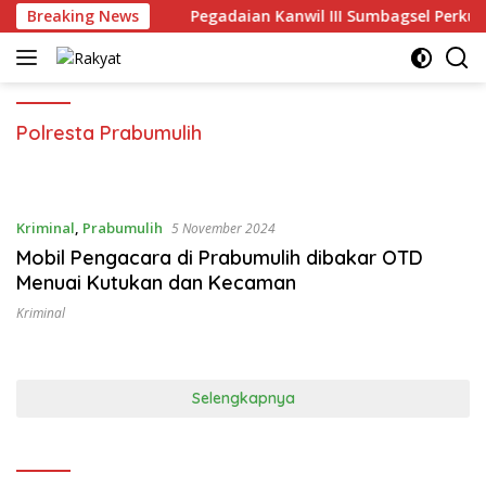
Langsung
rgi Lewat KKP
Breaking News
Pegadaian Kanwil III Sumbagsel Perkuat
ke
konten
Polresta Prabumulih
Kriminal
,
Prabumulih
5 November 2024
Mobil Pengacara di Prabumulih dibakar OTD
Menuai Kutukan dan Kecaman
Kriminal
Selengkapnya