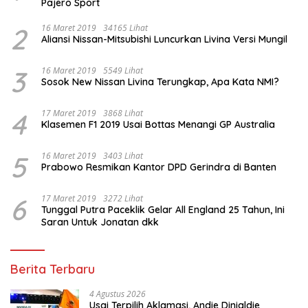
Pajero Sport
2
16 Maret 2019
34165 Lihat
Aliansi Nissan-Mitsubishi Luncurkan Livina Versi Mungil
3
16 Maret 2019
5549 Lihat
Sosok New Nissan Livina Terungkap, Apa Kata NMI?
4
17 Maret 2019
3868 Lihat
Klasemen F1 2019 Usai Bottas Menangi GP Australia
5
16 Maret 2019
3403 Lihat
Prabowo Resmikan Kantor DPD Gerindra di Banten
6
17 Maret 2019
3272 Lihat
Tunggal Putra Paceklik Gelar All England 25 Tahun, Ini
Saran Untuk Jonatan dkk
Berita Terbaru
4 Agustus 2026
Usai Terpilih Aklamasi, Andie Dinialdie