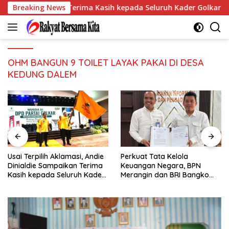
Langsung
aldie Sampaikan Terima Kasih kepada Seluruh Kader Golkar Sums
Breaking News
ke
konten
OHM BANGUN 9 TOILET LAYAK PAKAI DI DESA
KEDUNG DALEM
ilih Aklamasi, Andie
Perkuat Tata Kelola
Pegadaian 
e Sampaikan Terima
Keuangan Negara, BPN
Sumbagse
pada Seluruh Kader
Merangin dan BRI Bangko
Implement
umsel
Bangun Sinergi Lewat KKP
Pelatihan
Sampah