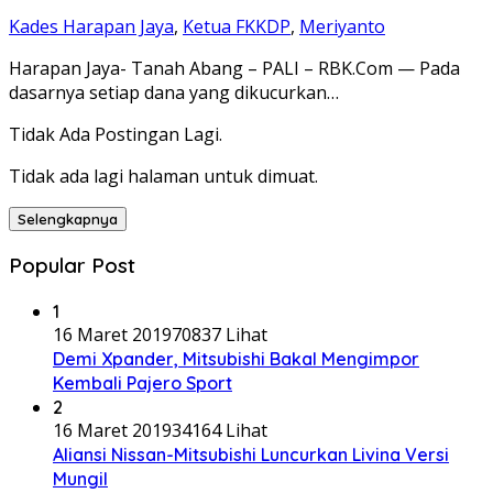
Kades Harapan Jaya
,
Ketua FKKDP
,
Meriyanto
Harapan Jaya- Tanah Abang – PALI – RBK.Com — Pada
dasarnya setiap dana yang dikucurkan…
Tidak Ada Postingan Lagi.
Tidak ada lagi halaman untuk dimuat.
Selengkapnya
Popular Post
1
16 Maret 2019
70837 Lihat
Demi Xpander, Mitsubishi Bakal Mengimpor
Kembali Pajero Sport
2
16 Maret 2019
34164 Lihat
Aliansi Nissan-Mitsubishi Luncurkan Livina Versi
Mungil