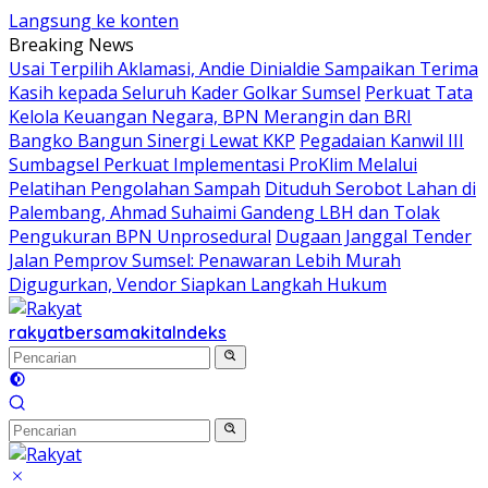
Langsung ke konten
Breaking News
Usai Terpilih Aklamasi, Andie Dinialdie Sampaikan Terima
Kasih kepada Seluruh Kader Golkar Sumsel
Perkuat Tata
Kelola Keuangan Negara, BPN Merangin dan BRI
Bangko Bangun Sinergi Lewat KKP
Pegadaian Kanwil III
Sumbagsel Perkuat Implementasi ProKlim Melalui
Pelatihan Pengolahan Sampah
Dituduh Serobot Lahan di
Palembang, Ahmad Suhaimi Gandeng LBH dan Tolak
Pengukuran BPN Unprosedural
Dugaan Janggal Tender
Jalan Pemprov Sumsel: Penawaran Lebih Murah
Digugurkan, Vendor Siapkan Langkah Hukum
rakyatbersamakita
Indeks