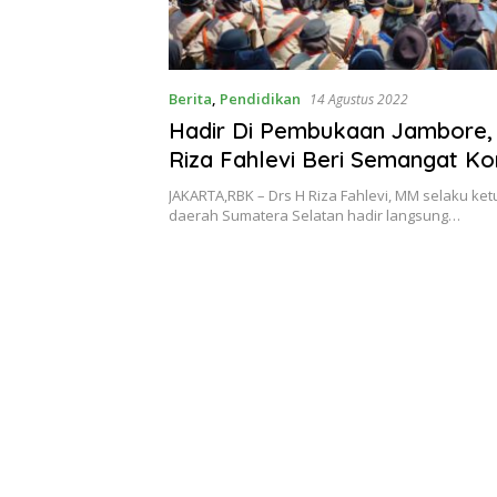
Berita
,
Pendidikan
14 Agustus 2022
Hadir Di Pembukaan Jambore,
Riza Fahlevi Beri Semangat Ko
Sumsel
JAKARTA,RBK – Drs H Riza Fahlevi, MM selaku ket
daerah Sumatera Selatan hadir langsung…