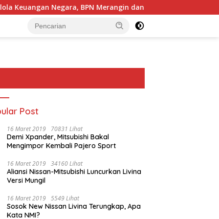
uangan Negara, BPN Merangin dan BRI Bangko Bangun Sinergi L
ular Post
16 Maret 2019
70831 Lihat
Demi Xpander, Mitsubishi Bakal
Mengimpor Kembali Pajero Sport
16 Maret 2019
34160 Lihat
Aliansi Nissan-Mitsubishi Luncurkan Livina
Versi Mungil
16 Maret 2019
5549 Lihat
Sosok New Nissan Livina Terungkap, Apa
Kata NMI?