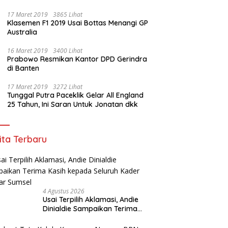
17 Maret 2019
3865 Lihat
Klasemen F1 2019 Usai Bottas Menangi GP
Australia
16 Maret 2019
3400 Lihat
Prabowo Resmikan Kantor DPD Gerindra
di Banten
17 Maret 2019
3272 Lihat
Tunggal Putra Paceklik Gelar All England
25 Tahun, Ini Saran Untuk Jonatan dkk
ita Terbaru
4 Agustus 2026
Usai Terpilih Aklamasi, Andie
Dinialdie Sampaikan Terima
Kasih kepada Seluruh Kader
Golkar Sumsel