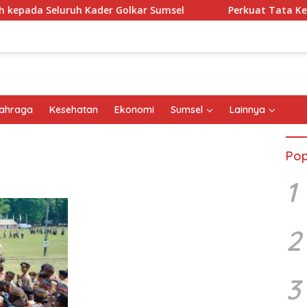
a Seluruh Kader Golkar Sumsel
Perkuat Tata Kelola Ke
ahraga
Kesehatan
Ekonomi
Sumsel
Lainnya
Pop
1
2
3