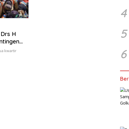
4
5
 Drs H
ntingen
6
ua kwartir
Ber