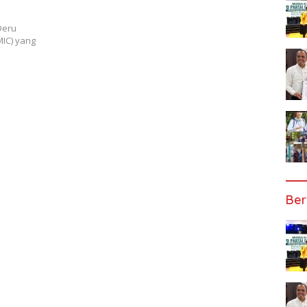
Deru
MIC) yang
Ber