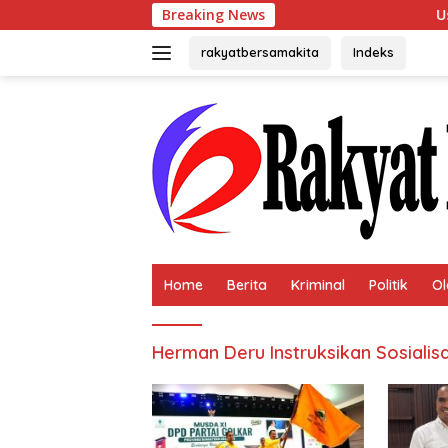
Langsung
Breaking News
Usai Terp
ke
konten
rakyatbersamakita
Indeks
Home
Berita
Kriminal
Politik
Ol
Herman Deru Instruksikan Sosialis