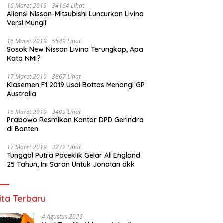
16 Maret 2019
34164 Lihat
Aliansi Nissan-Mitsubishi Luncurkan Livina
Versi Mungil
an Janggal Tender Jalan
Sinergi Anak Bangsa di Puncak
H
16 Maret 2019
5549 Lihat
rov Sumsel: Penawaran
Pesta Bola Dunia 2026, Polda
N
Sosok New Nissan Livina Terungkap, Apa
 Murah Digugurkan,
Sumsel dan organisasi Islam
P
Kata NMI?
or Siapkan Langkah
lewat Nobar Piala dunia
P
um
Komitmen Jaga Kondusifitas
17 Maret 2019
3867 Lihat
Sumsel
Klasemen F1 2019 Usai Bottas Menangi GP
Australia
16 Maret 2019
3403 Lihat
Prabowo Resmikan Kantor DPD Gerindra
di Banten
17 Maret 2019
3272 Lihat
Tunggal Putra Paceklik Gelar All England
25 Tahun, Ini Saran Untuk Jonatan dkk
ita Terbaru
4 Agustus 2026