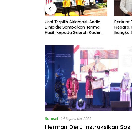
h Aklamasi, Andie
Perkuat Tata Kelola Keuangan
Pegadaia
ampaikan Terima
Negara, BPN Merangin dan BRI
Perkuat 
a Seluruh Kader
Bangko Bangun Sinergi Lewat
Melalui 
el
KKP
Sampah
Sumsel
24 September 2022
Herman Deru Instruksikan Sosia