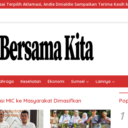
ilih Aklamasi, Andie Dinialdie Sampaikan Terima Kasih kepada 
ahraga
Kesehatan
Ekonomi
Sumsel
Lainnya
asi MIC ke Masyarakat Dimasifkan
Pop
1