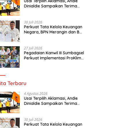
Usai Terpilih Aklamasi, Andie
Dinialdie Sampaikan Terima
Kasih kepada Seluruh Kader
Golkar Sumsel
30 Juli 2026
Perkuat Tata Kelola Keuangan
Negara, BPN Merangin dan BRI
Bangko Bangun Sinergi Lewat
KKP
27 Juli 2026
Pegadaian Kanwil III Sumbagsel
Perkuat Implementasi ProKlim
Melalui Pelatihan Pengolahan
Sampah
ita Terbaru
4 Agustus 2026
Usai Terpilih Aklamasi, Andie
Dinialdie Sampaikan Terima
Kasih kepada Seluruh Kader
Golkar Sumsel
30 Juli 2026
Perkuat Tata Kelola Keuangan