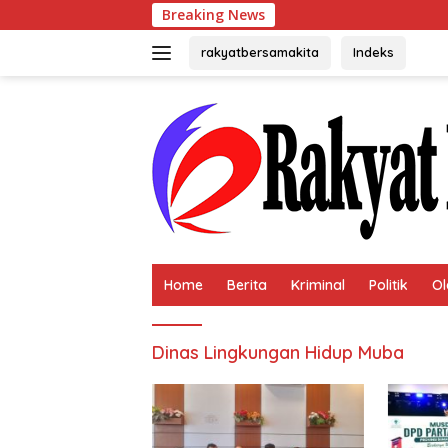
Langsung
Breaking News
Tok
ke
konten
rakyatbersamakita
Indeks
Home
Berita
Kriminal
Politik
Ol
Dinas Lingkungan Hidup Muba