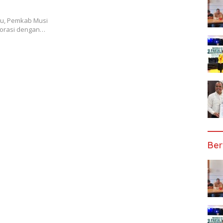
yu, Pemkab Musi
borasi dengan…
Ber