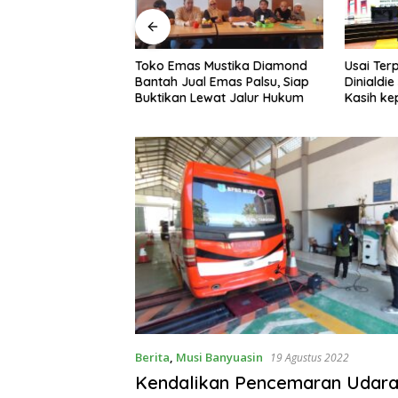
 Emas Mustika Diamond
Usai Terpilih Aklamasi, Andie
P
h Jual Emas Palsu, Siap
Dinialdie Sampaikan Terima
N
kan Lewat Jalur Hukum
Kasih kepada Seluruh Kader
B
Golkar Sumsel
K
Berita
,
Musi Banyuasin
19 Agustus 2022
Kendalikan Pencemaran Udar