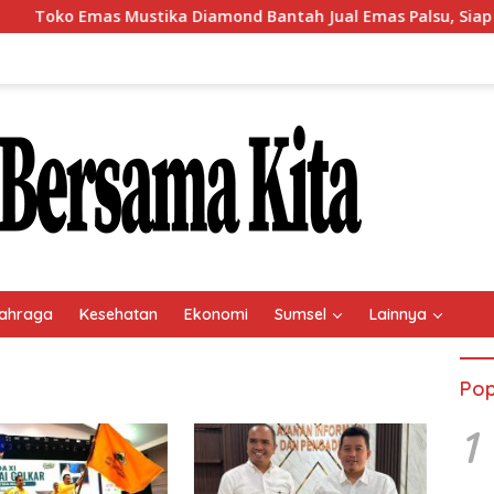
o Emas Mustika Diamond Bantah Jual Emas Palsu, Siap Buktika
ahraga
Kesehatan
Ekonomi
Sumsel
Lainnya
Pop
1