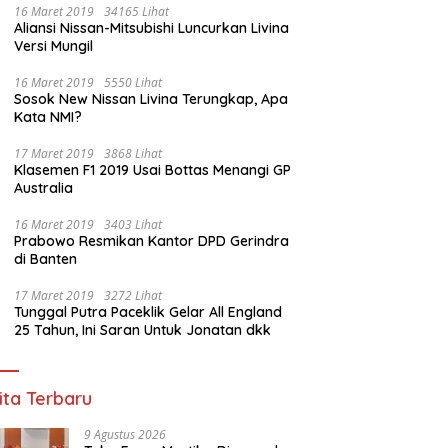
16 Maret 2019
34165 Lihat
Aliansi Nissan-Mitsubishi Luncurkan Livina
Versi Mungil
Dituduh Serobot Lahan di
Dugaan Janggal Tender Jala
16 Maret 2019
5550 Lihat
Palembang, Ahmad Suhaimi
Pemprov Sumsel: Penawaran
Sosok New Nissan Livina Terungkap, Apa
Gandeng LBH dan Tolak
Lebih Murah Digugurkan,
Kata NMI?
Pengukuran BPN Unprosedural
Vendor Siapkan Langkah
Hukum
17 Maret 2019
3868 Lihat
Klasemen F1 2019 Usai Bottas Menangi GP
Australia
16 Maret 2019
3403 Lihat
Prabowo Resmikan Kantor DPD Gerindra
di Banten
17 Maret 2019
3272 Lihat
Tunggal Putra Paceklik Gelar All England
25 Tahun, Ini Saran Untuk Jonatan dkk
ita Terbaru
9 Agustus 2026