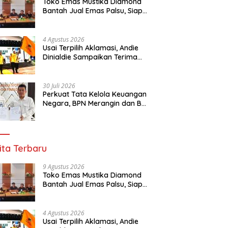
Toko Emas Mustika Diamond
Bantah Jual Emas Palsu, Siap
Buktikan Lewat Jalur Hukum
4 Agustus 2026
Usai Terpilih Aklamasi, Andie
Dinialdie Sampaikan Terima
Kasih kepada Seluruh Kader
Golkar Sumsel
30 Juli 2026
Perkuat Tata Kelola Keuangan
Negara, BPN Merangin dan BRI
Bangko Bangun Sinergi Lewat
KKP
ita Terbaru
9 Agustus 2026
Toko Emas Mustika Diamond
Bantah Jual Emas Palsu, Siap
Buktikan Lewat Jalur Hukum
4 Agustus 2026
Usai Terpilih Aklamasi, Andie