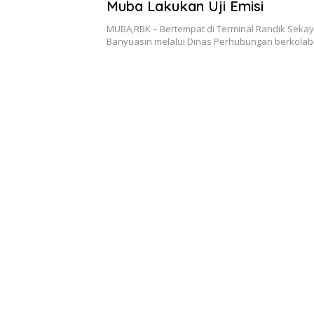
Muba Lakukan Uji Emisi
MUBA,RBK – Bertempat di Terminal Randik Seka
Banyuasin melalui Dinas Perhubungan berkola