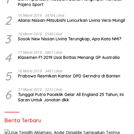
Pajero Sport
2
16 Maret 2019
34164 Lihat
Aliansi Nissan-Mitsubishi Luncurkan Livina Versi Mungil
3
16 Maret 2019
5549 Lihat
Sosok New Nissan Livina Terungkap, Apa Kata NMI?
4
17 Maret 2019
3867 Lihat
Klasemen F1 2019 Usai Bottas Menangi GP Australia
5
16 Maret 2019
3401 Lihat
Prabowo Resmikan Kantor DPD Gerindra di Banten
6
17 Maret 2019
3272 Lihat
Tunggal Putra Paceklik Gelar All England 25 Tahun, Ini
Saran Untuk Jonatan dkk
Berita Terbaru