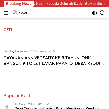
Langsung
ie Sampaikan Terima Kasih kepada Seluruh Kader Golkar Sumsel
Breaking News
ke
konten
CSR
Berita
,
Ekonomi
20 September 2022
RAYAKAN ANNIVERSARY KE 9 TAHUN, OHM
BANGUN 9 TOILET LAYAK PAKAI DI DESA KEDUNG
DALEM, MAUK, TANGERANG
Popular Post
1
16 Maret 2019
70837 Lihat
Demi Xpander, Mitsubishi Bakal Mengimpor Kembali