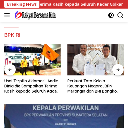
Langsung
ldie Sampaikan Terima Kasih kepada Seluruh Kader Golkar Sumse
Breaking News
ke
konten
BPK RI
si, Andie
Perkuat Tata Kelola
Pegadaian Kanwil III
n Terima
Keuangan Negara, BPN
Sumbagsel Perkuat
uh Kader
Merangin dan BRI Bangko
Implementasi ProKlim
Bangun Sinergi Lewat KKP
Pelatihan Pengolaha
Sampah