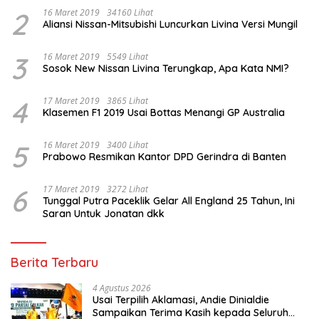
2
16 Maret 2019
34160 Lihat
Aliansi Nissan-Mitsubishi Luncurkan Livina Versi Mungil
3
16 Maret 2019
5549 Lihat
Sosok New Nissan Livina Terungkap, Apa Kata NMI?
4
17 Maret 2019
3865 Lihat
Klasemen F1 2019 Usai Bottas Menangi GP Australia
5
16 Maret 2019
3400 Lihat
Prabowo Resmikan Kantor DPD Gerindra di Banten
6
17 Maret 2019
3272 Lihat
Tunggal Putra Paceklik Gelar All England 25 Tahun, Ini
Saran Untuk Jonatan dkk
Berita Terbaru
4 Agustus 2026
Usai Terpilih Aklamasi, Andie Dinialdie
Sampaikan Terima Kasih kepada Seluruh