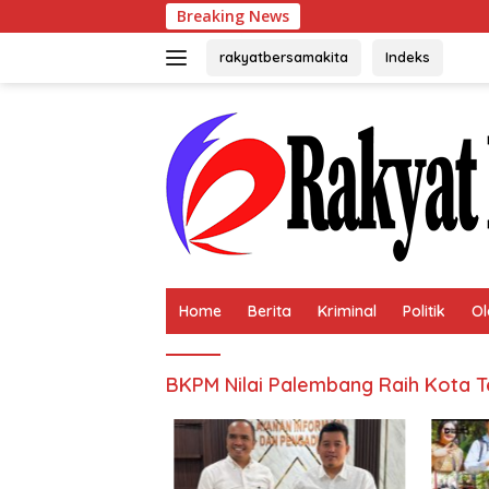
Langsung
Breaking News
Usai T
ke
konten
rakyatbersamakita
Indeks
Home
Berita
Kriminal
Politik
Ol
BKPM Nilai Palembang Raih Kota T