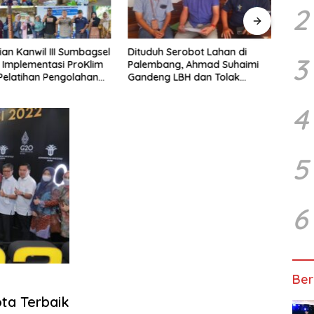
2
n Kanwil III Sumbagsel
Dituduh Serobot Lahan di
Duga
3
Implementasi ProKlim
Palembang, Ahmad Suhaimi
Pemp
Pelatihan Pengolahan
Gandeng LBH dan Tolak
Lebih
Pengukuran BPN Unprosedural
Vend
Huk
4
5
6
Ber