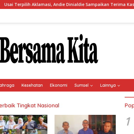
erpilih Aklamasi, Andie Dinialdie Sampaikan Terima Kasih kepa
ahraga
Kesehatan
Ekonomi
Sumsel
Lainnya
erbaik Tingkat Nasional
Pop
1