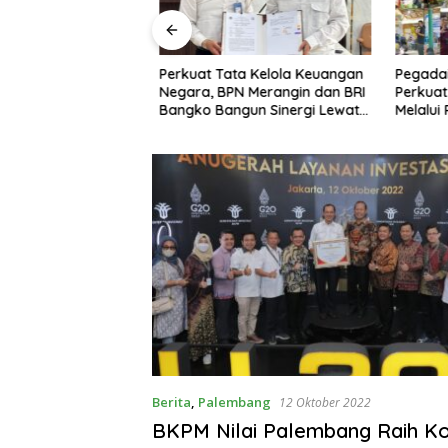
h Aklamasi, Andie
Perkuat Tata Kelola Keuangan
Pegadaia
ampaikan Terima
Negara, BPN Merangin dan BRI
Perkuat 
a Seluruh Kader
Bangko Bangun Sinergi Lewat
Melalui 
el
KKP
Sampah
Berita
,
Palembang
12 Oktober 2022
BKPM Nilai Palembang Raih Kota Terbaik