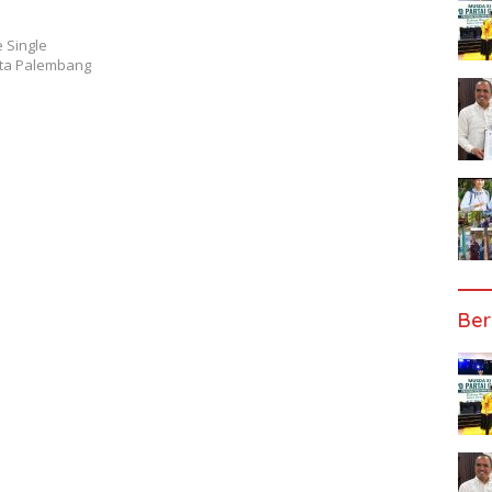
 Single
ota Palembang
Ber