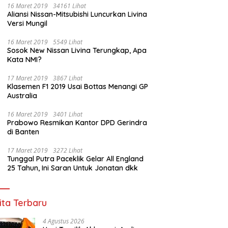
16 Maret 2019
34161 Lihat
Aliansi Nissan-Mitsubishi Luncurkan Livina
Versi Mungil
an Janggal Tender Jalan
Sinergi Anak Bangsa di Puncak
H
16 Maret 2019
5549 Lihat
rov Sumsel: Penawaran
Pesta Bola Dunia 2026, Polda
N
Sosok New Nissan Livina Terungkap, Apa
 Murah Digugurkan,
Sumsel dan organisasi Islam
P
Kata NMI?
or Siapkan Langkah
lewat Nobar Piala dunia
P
um
Komitmen Jaga Kondusifitas
17 Maret 2019
3867 Lihat
Sumsel
Klasemen F1 2019 Usai Bottas Menangi GP
Australia
16 Maret 2019
3401 Lihat
Prabowo Resmikan Kantor DPD Gerindra
di Banten
17 Maret 2019
3272 Lihat
Tunggal Putra Paceklik Gelar All England
25 Tahun, Ini Saran Untuk Jonatan dkk
ita Terbaru
4 Agustus 2026