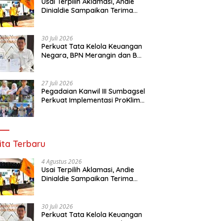
Usai Terpilih Aklamasi, Andie
Dinialdie Sampaikan Terima
Kasih kepada Seluruh Kader
Golkar Sumsel
30 Juli 2026
Perkuat Tata Kelola Keuangan
Negara, BPN Merangin dan BRI
Bangko Bangun Sinergi Lewat
KKP
27 Juli 2026
Pegadaian Kanwil III Sumbagsel
Perkuat Implementasi ProKlim
Melalui Pelatihan Pengolahan
Sampah
ita Terbaru
4 Agustus 2026
Usai Terpilih Aklamasi, Andie
Dinialdie Sampaikan Terima
Kasih kepada Seluruh Kader
Golkar Sumsel
30 Juli 2026
Perkuat Tata Kelola Keuangan