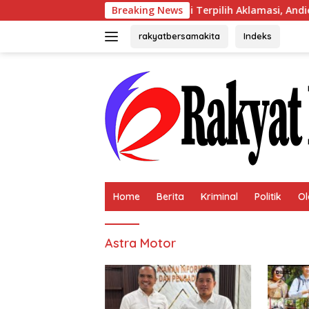
Langsung
Breaking News
Usai Terpilih Aklamasi, Andie Dinial
ke
konten
rakyatbersamakita
Indeks
Home
Berita
Kriminal
Politik
Ol
Astra Motor