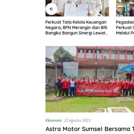
h Aklamasi, Andie
Perkuat Tata Kelola Keuangan
Pegadaia
ampaikan Terima
Negara, BPN Merangin dan BRI
Perkuat 
a Seluruh Kader
Bangko Bangun Sinergi Lewat
Melalui 
el
KKP
Sampah
Ekonomi
22 Agustus 2022
Astra Motor Sumsel Bersama 