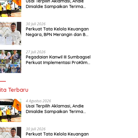
Usai Terpilih Aklamasi, Andie
Dinialdie Sampaikan Terima
Kasih kepada Seluruh Kader
Golkar Sumsel
30 Juli 2026
Perkuat Tata Kelola Keuangan
Negara, BPN Merangin dan BRI
Bangko Bangun Sinergi Lewat
KKP
27 Juli 2026
Pegadaian Kanwil III Sumbagsel
Perkuat Implementasi ProKlim
Melalui Pelatihan Pengolahan
Sampah
ita Terbaru
4 Agustus 2026
Usai Terpilih Aklamasi, Andie
Dinialdie Sampaikan Terima
Kasih kepada Seluruh Kader
Golkar Sumsel
30 Juli 2026
Perkuat Tata Kelola Keuangan