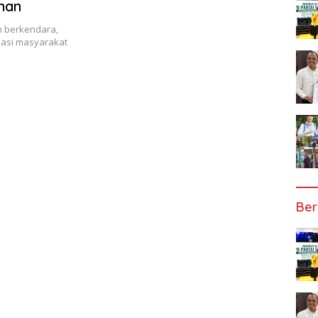
man
 berkendara,
kasi masyarakat
Ber