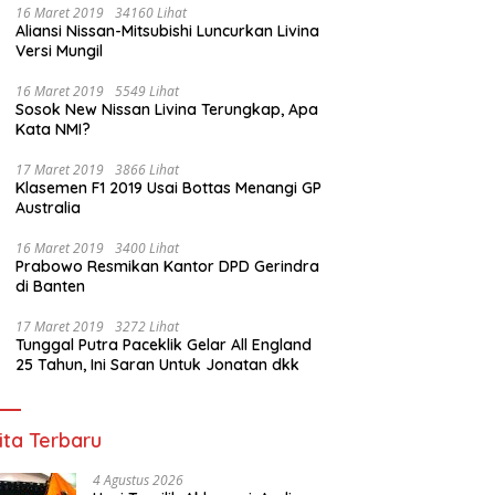
16 Maret 2019
34160 Lihat
Aliansi Nissan-Mitsubishi Luncurkan Livina
Versi Mungil
an Janggal Tender Jalan
Sinergi Anak Bangsa di Puncak
H
16 Maret 2019
5549 Lihat
rov Sumsel: Penawaran
Pesta Bola Dunia 2026, Polda
N
Sosok New Nissan Livina Terungkap, Apa
 Murah Digugurkan,
Sumsel dan organisasi Islam
P
Kata NMI?
or Siapkan Langkah
lewat Nobar Piala dunia
P
um
Komitmen Jaga Kondusifitas
17 Maret 2019
3866 Lihat
Sumsel
Klasemen F1 2019 Usai Bottas Menangi GP
Australia
16 Maret 2019
3400 Lihat
Prabowo Resmikan Kantor DPD Gerindra
di Banten
17 Maret 2019
3272 Lihat
Tunggal Putra Paceklik Gelar All England
25 Tahun, Ini Saran Untuk Jonatan dkk
ita Terbaru
4 Agustus 2026