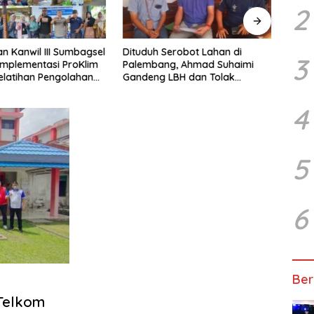
2
n Kanwil III Sumbagsel
Dituduh Serobot Lahan di
Duga
3
Implementasi ProKlim
Palembang, Ahmad Suhaimi
Pemp
Pelatihan Pengolahan
Gandeng LBH dan Tolak
Lebih
Pengukuran BPN Unprosedural
Vend
Huk
4
5
6
Ber
Telkom