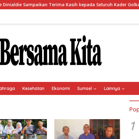
die Sampaikan Terima Kasih kepada Seluruh Kader Golkar Sumsel
ahraga
Kesehatan
Ekonomi
Sumsel
Lainnya
Pop
1