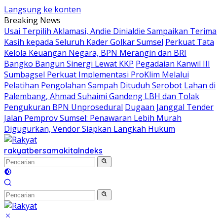
Langsung ke konten
Breaking News
Usai Terpilih Aklamasi, Andie Dinialdie Sampaikan Terima
Kasih kepada Seluruh Kader Golkar Sumsel
Perkuat Tata
Kelola Keuangan Negara, BPN Merangin dan BRI
Bangko Bangun Sinergi Lewat KKP
Pegadaian Kanwil III
Sumbagsel Perkuat Implementasi ProKlim Melalui
Pelatihan Pengolahan Sampah
Dituduh Serobot Lahan di
Palembang, Ahmad Suhaimi Gandeng LBH dan Tolak
Pengukuran BPN Unprosedural
Dugaan Janggal Tender
Jalan Pemprov Sumsel: Penawaran Lebih Murah
Digugurkan, Vendor Siapkan Langkah Hukum
rakyatbersamakita
Indeks