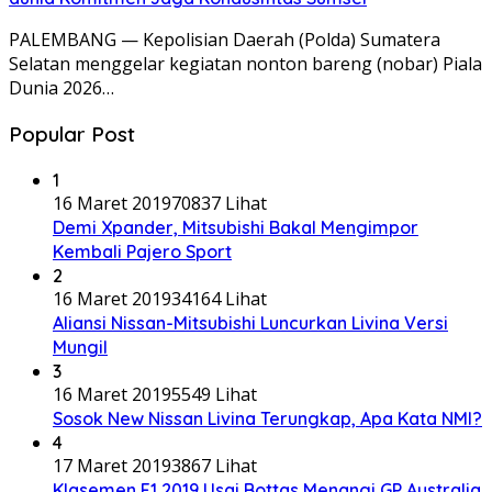
PALEMBANG — Kepolisian Daerah (Polda) Sumatera
Selatan menggelar kegiatan nonton bareng (nobar) Piala
Dunia 2026…
Popular Post
1
16 Maret 2019
70837 Lihat
Demi Xpander, Mitsubishi Bakal Mengimpor
Kembali Pajero Sport
2
16 Maret 2019
34164 Lihat
Aliansi Nissan-Mitsubishi Luncurkan Livina Versi
Mungil
3
16 Maret 2019
5549 Lihat
Sosok New Nissan Livina Terungkap, Apa Kata NMI?
4
17 Maret 2019
3867 Lihat
Klasemen F1 2019 Usai Bottas Menangi GP Australia