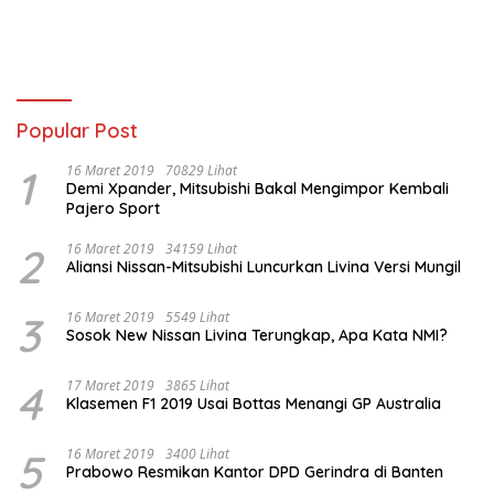
Digugurkan, Vendor Siapkan
organisasi Islam lewat Nobar
Langkah Hukum
Piala dunia Komitmen Jaga
Kondusifitas Sumsel
Popular Post
1
16 Maret 2019
70829 Lihat
Demi Xpander, Mitsubishi Bakal Mengimpor Kembali
Pajero Sport
2
16 Maret 2019
34159 Lihat
Aliansi Nissan-Mitsubishi Luncurkan Livina Versi Mungil
3
16 Maret 2019
5549 Lihat
Sosok New Nissan Livina Terungkap, Apa Kata NMI?
4
17 Maret 2019
3865 Lihat
Klasemen F1 2019 Usai Bottas Menangi GP Australia
5
16 Maret 2019
3400 Lihat
Prabowo Resmikan Kantor DPD Gerindra di Banten