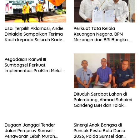
Usai Terpilih Aklamasi, Andie
Perkuat Tata Kelola
Dinialdie Sampaikan Terima
Keuangan Negara, BPN
Kasih kepada Seluruh Kader
Merangin dan BRI Bangko
Golkar Sumsel
Bangun Sinergi Lewat KKP
Pegadaian Kanwil III
Sumbagsel Perkuat
Implementasi ProKlim Melalui
Pelatihan Pengolahan
Sampah
Dituduh Serobot Lahan di
Palembang, Ahmad Suhaimi
Gandeng LBH dan Tolak
Pengukuran BPN
Unprosedural
Dugaan Janggal Tender
Sinergi Anak Bangsa di
Jalan Pemprov Sumsel:
Puncak Pesta Bola Dunia
Penawaran Lebih Murah
2026, Polda Sumsel dan