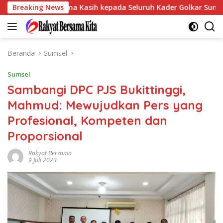
Langsung
mpaikan Terima Kasih kepada Seluruh Kader Golkar Sumsel
Breaking News
ke
konten
Beranda
Sumsel
Sumsel
Sambangi DPC PJS Bukittinggi,
Mahmud: Mewujudkan Pers yang
Profesional, Kompeten dan
Proporsional
Rakyat Bersama
9 Juli 2023