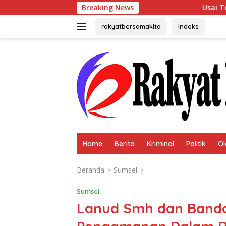
Langsung
Breaking News
Usai Terpilih Aklamasi, 
ke
konten
rakyatbersamakita
Indeks
Home
Berita
Kriminal
Politik
Ol
Beranda
Sumsel
Sumsel
Lanud Smh dan Banda