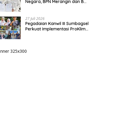
Negara, BPN Merangin dan BRI
Bangko Bangun Sinergi Lewat
KKP
27 Juli 2026
Pegadaian Kanwil III Sumbagsel
Perkuat Implementasi ProKlim
Melalui Pelatihan Pengolahan
Sampah