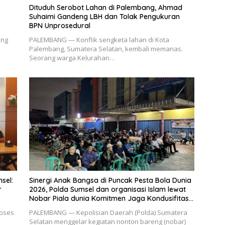
Dituduh Serobot Lahan di Palembang, Ahmad
Suhaimi Gandeng LBH dan Tolak Pengukuran
BPN Unprosedural
ang
PALEMBANG — Konflik sengketa lahan di Kota
Palembang, Sumatera Selatan, kembali memanas.
Seorang warga Kelurahan…
sel:
Sinergi Anak Bangsa di Puncak Pesta Bola Dunia
r
2026, Polda Sumsel dan organisasi Islam lewat
Nobar Piala dunia Komitmen Jaga Kondusifitas
Sumsel
oses
PALEMBANG — Kepolisian Daerah (Polda) Sumatera
Selatan menggelar kegiatan nonton bareng (nobar)