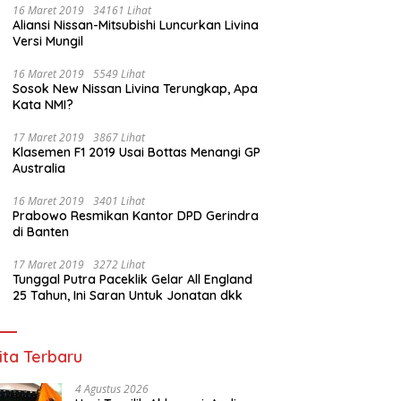
16 Maret 2019
34161 Lihat
Aliansi Nissan-Mitsubishi Luncurkan Livina
Versi Mungil
16 Maret 2019
5549 Lihat
Sosok New Nissan Livina Terungkap, Apa
Kata NMI?
17 Maret 2019
3867 Lihat
Klasemen F1 2019 Usai Bottas Menangi GP
Australia
16 Maret 2019
3401 Lihat
Prabowo Resmikan Kantor DPD Gerindra
di Banten
17 Maret 2019
3272 Lihat
Tunggal Putra Paceklik Gelar All England
25 Tahun, Ini Saran Untuk Jonatan dkk
ita Terbaru
4 Agustus 2026