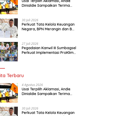
Usai Terpilih Aklamasi, Andie
Dinialdie Sampaikan Terima
Kasih kepada Seluruh Kader
Golkar Sumsel
30 Juli 2026
Perkuat Tata Kelola Keuangan
Negara, BPN Merangin dan BRI
Bangko Bangun Sinergi Lewat
KKP
27 Juli 2026
Pegadaian Kanwil III Sumbagsel
Perkuat Implementasi ProKlim
Melalui Pelatihan Pengolahan
Sampah
ita Terbaru
4 Agustus 2026
Usai Terpilih Aklamasi, Andie
Dinialdie Sampaikan Terima
Kasih kepada Seluruh Kader
Golkar Sumsel
30 Juli 2026
Perkuat Tata Kelola Keuangan