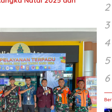
angka Natal 2025 dan
2
3
4
5
6
Ber