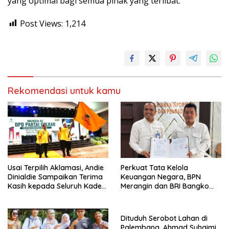
yang optimal bagi semua pihak yang terlibat.
Post Views:
1,214
Rekomendasi untuk kamu
Usai Terpilih Aklamasi, Andie
Perkuat Tata Kelola
Dinialdie Sampaikan Terima
Keuangan Negara, BPN
Kasih kepada Seluruh Kader
Merangin dan BRI Bangko
Golkar Sumsel
Bangun Sinergi Lewat KKP
Dituduh Serobot Lahan di
Palembang, Ahmad Suhaimi