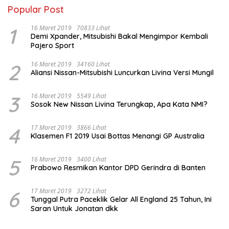
Popular Post
1
16 Maret 2019
70833 Lihat
Demi Xpander, Mitsubishi Bakal Mengimpor Kembali
Pajero Sport
2
16 Maret 2019
34160 Lihat
Aliansi Nissan-Mitsubishi Luncurkan Livina Versi Mungil
3
16 Maret 2019
5549 Lihat
Sosok New Nissan Livina Terungkap, Apa Kata NMI?
4
17 Maret 2019
3866 Lihat
Klasemen F1 2019 Usai Bottas Menangi GP Australia
5
16 Maret 2019
3400 Lihat
Prabowo Resmikan Kantor DPD Gerindra di Banten
6
17 Maret 2019
3272 Lihat
Tunggal Putra Paceklik Gelar All England 25 Tahun, Ini
Saran Untuk Jonatan dkk