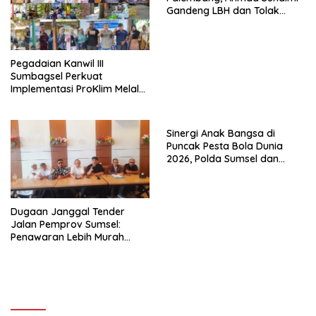
Gandeng LBH dan Tolak
Pengukuran BPN
Unprosedural
Pegadaian Kanwil III
Sumbagsel Perkuat
Implementasi ProKlim Melalui
Pelatihan Pengolahan
Sampah
Sinergi Anak Bangsa di
Puncak Pesta Bola Dunia
2026, Polda Sumsel dan
organisasi Islam lewat Nobar
Piala dunia Komitmen Jaga
Kondusifitas Sumsel
Dugaan Janggal Tender
Jalan Pemprov Sumsel:
Penawaran Lebih Murah
Digugurkan, Vendor Siapkan
Langkah Hukum