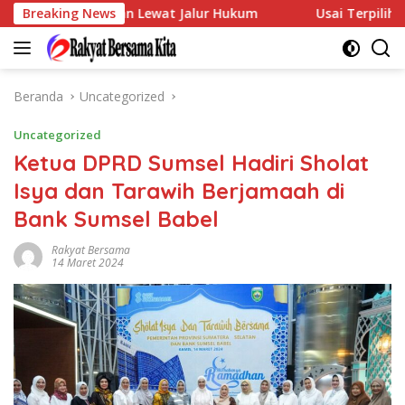
Langsung
 Siap Buktikan Lewat Jalur Hukum
Breaking News
Usai Terpilih Aklam
ke
konten
Beranda
Uncategorized
Uncategorized
Ketua DPRD Sumsel Hadiri Sholat
Isya dan Tarawih Berjamaah di
Bank Sumsel Babel
Rakyat Bersama
14 Maret 2024