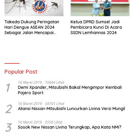
Takeda Dukung Peringatan
Ketua DPRD Sumsel Jadi
Hari Dengue ASEAN 2024
Pembicara Kunci Di Acara
Sebagai Jalan Mencapai
SSDN Lemhannas 2024
Indonesia Bebas Kematian
Akibat Dengue di Tahun 2030
Popular Post
1
16 Maret 2019
70844 Lihat
Demi Xpander, Mitsubishi Bakal Mengimpor Kembali
Pajero Sport
2
16 Maret 2019
34165 Lihat
Aliansi Nissan-Mitsubishi Luncurkan Livina Versi Mungil
3
16 Maret 2019
5550 Lihat
Sosok New Nissan Livina Terungkap, Apa Kata NMI?