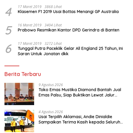
4
17 Maret 2019
3868 Lihat
Klasemen F1 2019 Usai Bottas Menangi GP Australia
5
16 Maret 2019
3404 Lihat
Prabowo Resmikan Kantor DPD Gerindra di Banten
6
17 Maret 2019
3272 Lihat
Tunggal Putra Paceklik Gelar All England 25 Tahun, Ini
Saran Untuk Jonatan dkk
Berita Terbaru
9 Agustus 2026
Toko Emas Mustika Diamond Bantah Jual
Emas Palsu, Siap Buktikan Lewat Jalur
Hukum
4 Agustus 2026
Usai Terpilih Aklamasi, Andie Dinialdie
Sampaikan Terima Kasih kepada Seluruh
Kader Golkar Sumsel