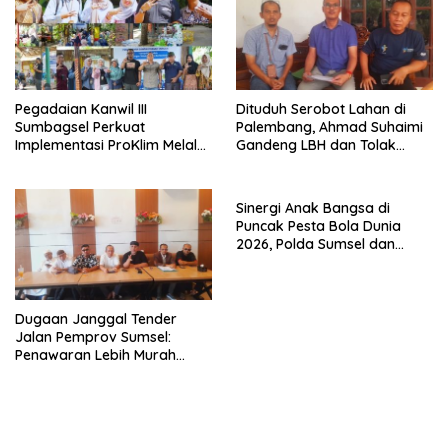
Pegadaian Kanwil III
Dituduh Serobot Lahan di
Sumbagsel Perkuat
Palembang, Ahmad Suhaimi
Implementasi ProKlim Melalui
Gandeng LBH dan Tolak
Pelatihan Pengolahan
Pengukuran BPN
Sampah
Unprosedural
Sinergi Anak Bangsa di
Puncak Pesta Bola Dunia
2026, Polda Sumsel dan
organisasi Islam lewat Nobar
Piala dunia Komitmen Jaga
Kondusifitas Sumsel
Dugaan Janggal Tender
Jalan Pemprov Sumsel:
Penawaran Lebih Murah
Digugurkan, Vendor Siapkan
Langkah Hukum