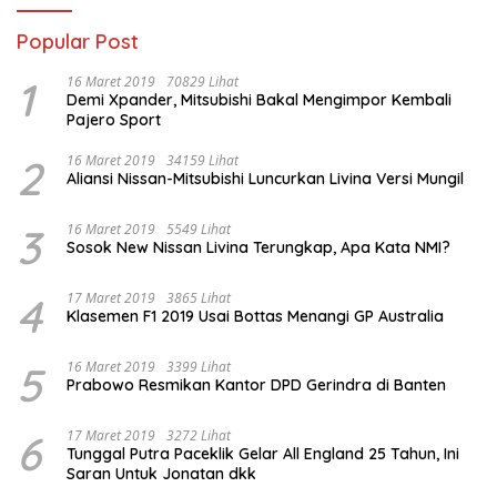
Popular Post
1
16 Maret 2019
70829 Lihat
Demi Xpander, Mitsubishi Bakal Mengimpor Kembali
Pajero Sport
2
16 Maret 2019
34159 Lihat
Aliansi Nissan-Mitsubishi Luncurkan Livina Versi Mungil
3
16 Maret 2019
5549 Lihat
Sosok New Nissan Livina Terungkap, Apa Kata NMI?
4
17 Maret 2019
3865 Lihat
Klasemen F1 2019 Usai Bottas Menangi GP Australia
5
16 Maret 2019
3399 Lihat
Prabowo Resmikan Kantor DPD Gerindra di Banten
6
17 Maret 2019
3272 Lihat
Tunggal Putra Paceklik Gelar All England 25 Tahun, Ini
Saran Untuk Jonatan dkk