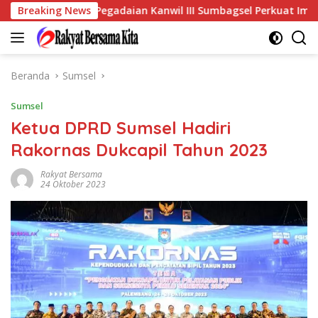
Langsung
KKP
Breaking News
Pegadaian Kanwil III Sumbagsel Perkuat Implement
ke
konten
Beranda
Sumsel
Sumsel
Ketua DPRD Sumsel Hadiri
Rakornas Dukcapil Tahun 2023
Rakyat Bersama
24 Oktober 2023