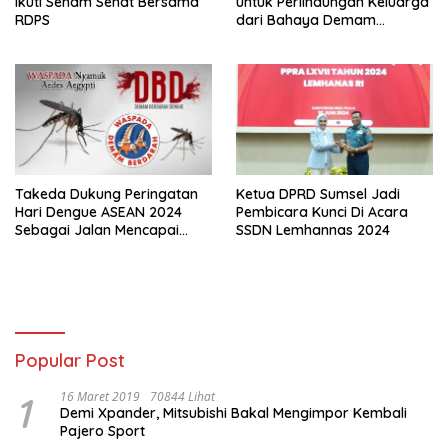
Ikuti Senam Sehat Bersama
untuk Perlindungan Keluarga
RDPS
dari Bahaya Demam
Berdarah Dengue
Takeda Dukung Peringatan
Ketua DPRD Sumsel Jadi
Hari Dengue ASEAN 2024
Pembicara Kunci Di Acara
Sebagai Jalan Mencapai
SSDN Lemhannas 2024
Indonesia Bebas Kematian
Akibat Dengue di Tahun 2030
Popular Post
1
16 Maret 2019
70844 Lihat
Demi Xpander, Mitsubishi Bakal Mengimpor Kembali
Pajero Sport