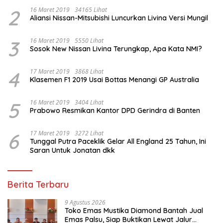
2
16 Maret 2019
34165 Lihat
Aliansi Nissan-Mitsubishi Luncurkan Livina Versi Mungil
3
16 Maret 2019
5550 Lihat
Sosok New Nissan Livina Terungkap, Apa Kata NMI?
4
17 Maret 2019
3868 Lihat
Klasemen F1 2019 Usai Bottas Menangi GP Australia
5
16 Maret 2019
3404 Lihat
Prabowo Resmikan Kantor DPD Gerindra di Banten
6
17 Maret 2019
3272 Lihat
Tunggal Putra Paceklik Gelar All England 25 Tahun, Ini
Saran Untuk Jonatan dkk
Berita Terbaru
9 Agustus 2026
Toko Emas Mustika Diamond Bantah Jual
Emas Palsu, Siap Buktikan Lewat Jalur