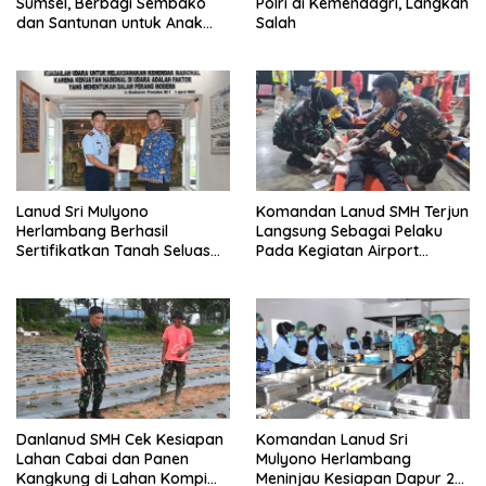
Sumsel, Berbagi Sembako
Polri di Kemendagri, Langkah
dan Santunan untuk Anak
Salah
Yatim
Lanud Sri Mulyono
Komandan Lanud SMH Terjun
Herlambang Berhasil
Langsung Sebagai Pelaku
Sertifikatkan Tanah Seluas
Pada Kegiatan Airport
69.170 M² Yang Merupakan
Emergency Excercise dan
Aset Milik TNI AU
Airport Contigency Excercise
Serta Emergency Response
Plan
Danlanud SMH Cek Kesiapan
Komandan Lanud Sri
Lahan Cabai dan Panen
Mulyono Herlambang
Kangkung di Lahan Kompi
Meninjau Kesiapan Dapur 2