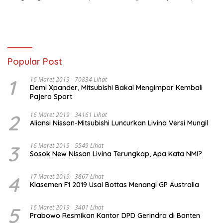
Produksi
SPPG Lanud SMH Hari
Pertama Beroperasinya
Popular Post
1
16 Maret 2019
70834 Lihat
Demi Xpander, Mitsubishi Bakal Mengimpor Kembali
Pajero Sport
2
16 Maret 2019
34161 Lihat
Aliansi Nissan-Mitsubishi Luncurkan Livina Versi Mungil
3
16 Maret 2019
5549 Lihat
Sosok New Nissan Livina Terungkap, Apa Kata NMI?
4
17 Maret 2019
3867 Lihat
Klasemen F1 2019 Usai Bottas Menangi GP Australia
5
16 Maret 2019
3401 Lihat
Prabowo Resmikan Kantor DPD Gerindra di Banten