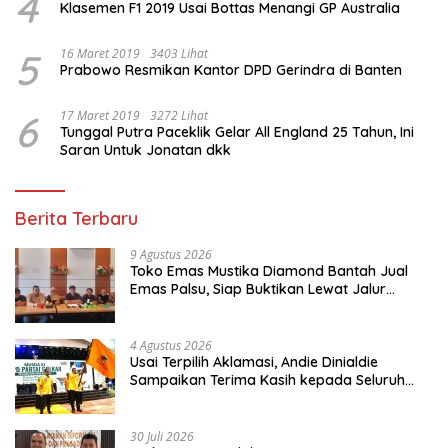
4
Klasemen F1 2019 Usai Bottas Menangi GP Australia
5
16 Maret 2019
3403 Lihat
Prabowo Resmikan Kantor DPD Gerindra di Banten
6
17 Maret 2019
3272 Lihat
Tunggal Putra Paceklik Gelar All England 25 Tahun, Ini
Saran Untuk Jonatan dkk
Berita Terbaru
9 Agustus 2026
Toko Emas Mustika Diamond Bantah Jual
Emas Palsu, Siap Buktikan Lewat Jalur
Hukum
4 Agustus 2026
Usai Terpilih Aklamasi, Andie Dinialdie
Sampaikan Terima Kasih kepada Seluruh
Kader Golkar Sumsel
30 Juli 2026