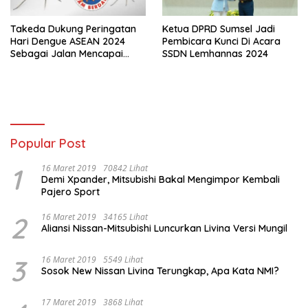
Takeda Dukung Peringatan
Ketua DPRD Sumsel Jadi
Hari Dengue ASEAN 2024
Pembicara Kunci Di Acara
Sebagai Jalan Mencapai
SSDN Lemhannas 2024
Indonesia Bebas Kematian
Akibat Dengue di Tahun 2030
Popular Post
1
16 Maret 2019
70842 Lihat
Demi Xpander, Mitsubishi Bakal Mengimpor Kembali
Pajero Sport
2
16 Maret 2019
34165 Lihat
Aliansi Nissan-Mitsubishi Luncurkan Livina Versi Mungil
3
16 Maret 2019
5549 Lihat
Sosok New Nissan Livina Terungkap, Apa Kata NMI?
17 Maret 2019
3868 Lihat