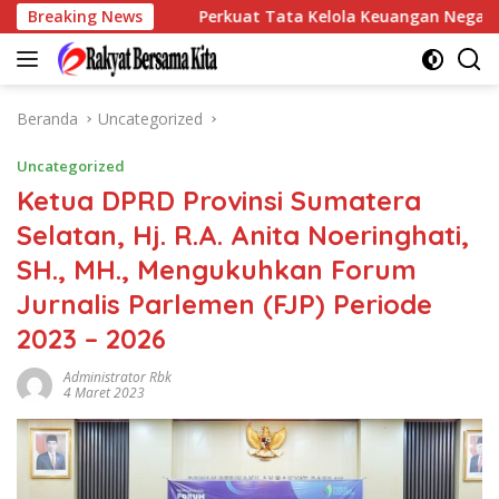
Langsung
kar Sumsel
Breaking News
Perkuat Tata Kelola Keuangan Negara, BPN
ke
konten
Beranda
Uncategorized
Uncategorized
Ketua DPRD Provinsi Sumatera
Selatan, Hj. R.A. Anita Noeringhati,
SH., MH., Mengukuhkan Forum
Jurnalis Parlemen (FJP) Periode
2023 – 2026
Administrator Rbk
4 Maret 2023