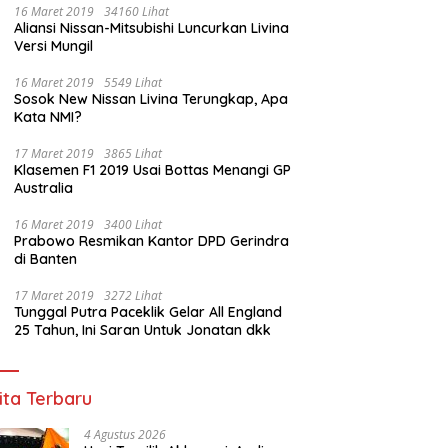
16 Maret 2019
34160 Lihat
Aliansi Nissan-Mitsubishi Luncurkan Livina
Versi Mungil
16 Maret 2019
5549 Lihat
Sosok New Nissan Livina Terungkap, Apa
Kata NMI?
17 Maret 2019
3865 Lihat
Klasemen F1 2019 Usai Bottas Menangi GP
Australia
16 Maret 2019
3400 Lihat
Prabowo Resmikan Kantor DPD Gerindra
di Banten
17 Maret 2019
3272 Lihat
Tunggal Putra Paceklik Gelar All England
25 Tahun, Ini Saran Untuk Jonatan dkk
ita Terbaru
4 Agustus 2026