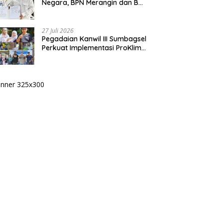
Negara, BPN Merangin dan BRI
Bangko Bangun Sinergi Lewat
KKP
27 Juli 2026
Pegadaian Kanwil III Sumbagsel
Perkuat Implementasi ProKlim
Melalui Pelatihan Pengolahan
Sampah