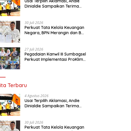
Usai Terpilih Aklamasi, Andie
Dinialdie Sampaikan Terima
Kasih kepada Seluruh Kader
Golkar Sumsel
30 Juli 2026
Perkuat Tata Kelola Keuangan
Negara, BPN Merangin dan BRI
Bangko Bangun Sinergi Lewat
KKP
27 Juli 2026
Pegadaian Kanwil III Sumbagsel
Perkuat Implementasi ProKlim
Melalui Pelatihan Pengolahan
Sampah
ita Terbaru
4 Agustus 2026
Usai Terpilih Aklamasi, Andie
Dinialdie Sampaikan Terima
Kasih kepada Seluruh Kader
Golkar Sumsel
30 Juli 2026
Perkuat Tata Kelola Keuangan