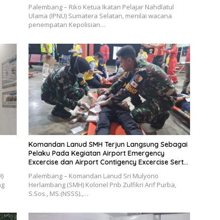
Palembang – Riko Ketua Ikatan Pelajar Nahdlatul
Ulama (IPNU) Sumatera Selatan, menilai wacana
penempatan Kepolisian…
Komandan Lanud SMH Terjun Langsung Sebagai
Pelaku Pada Kegiatan Airport Emergency
Excercise dan Airport Contigency Excercise Serta
Emergency Response Plan
H)
Palembang – Komandan Lanud Sri Mulyono
ng
Herlambang (SMH) Kolonel Pnb Zulfikri Arif Purba,
S.Sos., MS.(NSSS).,…