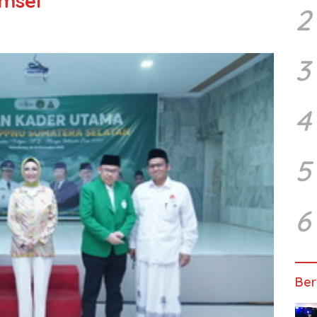
msel
2
3
4
5
6
Ber