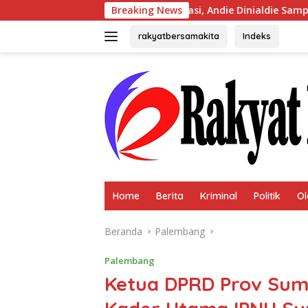
Langsung
Usai Terpilih Aklamasi, Andie Dinialdie Sampaikan Terima Kasi
Breaking News
ke
konten
rakyatbersamakita
Indeks
Home
Berita
Kriminal
Politik
Ol
Beranda
Palembang
Palembang
Ketua DPRD Prov Sums