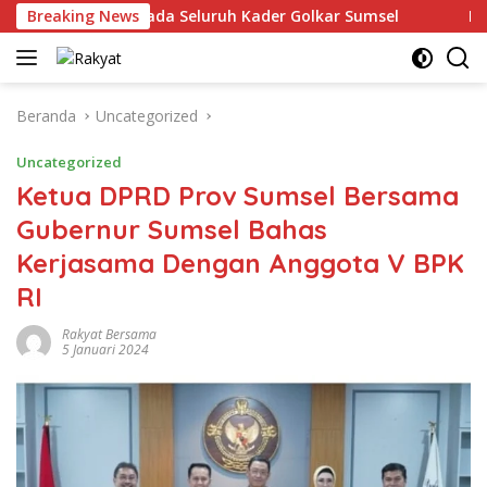
Langsung
ima Kasih kepada Seluruh Kader Golkar Sumsel
Breaking News
Perkuat 
ke
konten
Beranda
Uncategorized
Uncategorized
Ketua DPRD Prov Sumsel Bersama
Gubernur Sumsel Bahas
Kerjasama Dengan Anggota V BPK
RI
Rakyat Bersama
5 Januari 2024