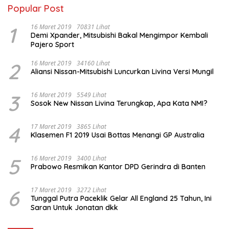
Popular Post
1
16 Maret 2019
70831 Lihat
Demi Xpander, Mitsubishi Bakal Mengimpor Kembali
Pajero Sport
2
16 Maret 2019
34160 Lihat
Aliansi Nissan-Mitsubishi Luncurkan Livina Versi Mungil
3
16 Maret 2019
5549 Lihat
Sosok New Nissan Livina Terungkap, Apa Kata NMI?
4
17 Maret 2019
3865 Lihat
Klasemen F1 2019 Usai Bottas Menangi GP Australia
5
16 Maret 2019
3400 Lihat
Prabowo Resmikan Kantor DPD Gerindra di Banten
6
17 Maret 2019
3272 Lihat
Tunggal Putra Paceklik Gelar All England 25 Tahun, Ini
Saran Untuk Jonatan dkk