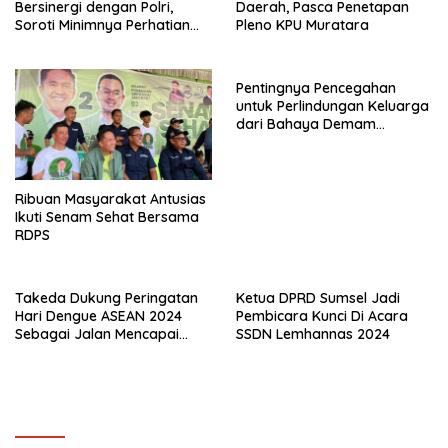
Bersinergi dengan Polri,
Daerah, Pasca Penetapan
Soroti Minimnya Perhatian
Pleno KPU Muratara
Pemerintah Daerah
Pentingnya Pencegahan
untuk Perlindungan Keluarga
dari Bahaya Demam
Berdarah Dengue
Ribuan Masyarakat Antusias
Ikuti Senam Sehat Bersama
RDPS
Takeda Dukung Peringatan
Ketua DPRD Sumsel Jadi
Hari Dengue ASEAN 2024
Pembicara Kunci Di Acara
Sebagai Jalan Mencapai
SSDN Lemhannas 2024
Indonesia Bebas Kematian
Akibat Dengue di Tahun 2030