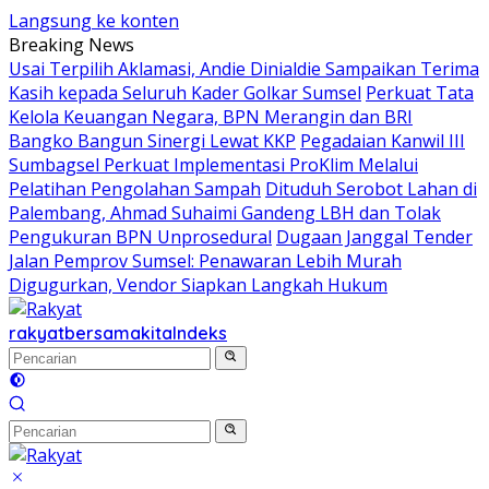
Langsung ke konten
Breaking News
Usai Terpilih Aklamasi, Andie Dinialdie Sampaikan Terima
Kasih kepada Seluruh Kader Golkar Sumsel
Perkuat Tata
Kelola Keuangan Negara, BPN Merangin dan BRI
Bangko Bangun Sinergi Lewat KKP
Pegadaian Kanwil III
Sumbagsel Perkuat Implementasi ProKlim Melalui
Pelatihan Pengolahan Sampah
Dituduh Serobot Lahan di
Palembang, Ahmad Suhaimi Gandeng LBH dan Tolak
Pengukuran BPN Unprosedural
Dugaan Janggal Tender
Jalan Pemprov Sumsel: Penawaran Lebih Murah
Digugurkan, Vendor Siapkan Langkah Hukum
rakyatbersamakita
Indeks