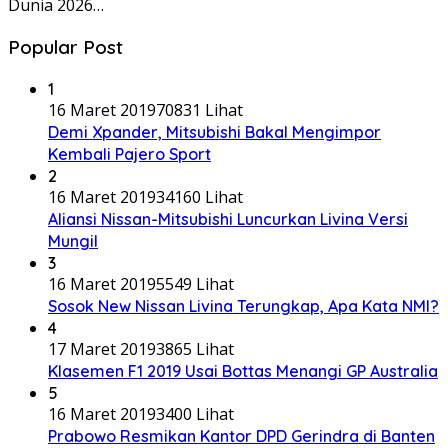
Dunia 2026…
Popular Post
1
16 Maret 2019
70831 Lihat
Demi Xpander, Mitsubishi Bakal Mengimpor
Kembali Pajero Sport
2
16 Maret 2019
34160 Lihat
Aliansi Nissan-Mitsubishi Luncurkan Livina Versi
Mungil
3
16 Maret 2019
5549 Lihat
Sosok New Nissan Livina Terungkap, Apa Kata NMI?
4
17 Maret 2019
3865 Lihat
Klasemen F1 2019 Usai Bottas Menangi GP Australia
5
16 Maret 2019
3400 Lihat
Prabowo Resmikan Kantor DPD Gerindra di Banten