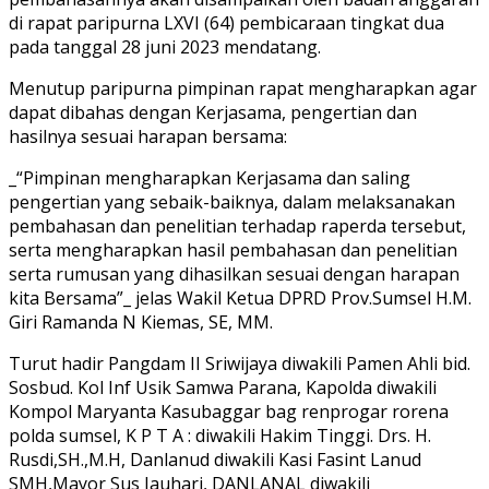
di rapat paripurna LXVI (64) pembicaraan tingkat dua
pada tanggal 28 juni 2023 mendatang.
Menutup paripurna pimpinan rapat mengharapkan agar
dapat dibahas dengan Kerjasama, pengertian dan
hasilnya sesuai harapan bersama:
_“Pimpinan mengharapkan Kerjasama dan saling
pengertian yang sebaik-baiknya, dalam melaksanakan
pembahasan dan penelitian terhadap raperda tersebut,
serta mengharapkan hasil pembahasan dan penelitian
serta rumusan yang dihasilkan sesuai dengan harapan
kita Bersama”_ jelas Wakil Ketua DPRD Prov.Sumsel H.M.
Giri Ramanda N Kiemas, SE, MM.
Turut hadir Pangdam II Sriwijaya diwakili Pamen Ahli bid.
Sosbud. Kol Inf Usik Samwa Parana, Kapolda diwakili
Kompol Maryanta Kasubaggar bag renprogar rorena
polda sumsel, K P T A : diwakili Hakim Tinggi. Drs. H.
Rusdi,SH.,M.H, Danlanud diwakili Kasi Fasint Lanud
SMH,Mayor Sus Jauhari, DANLANAL diwakili