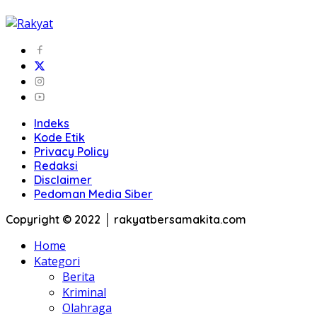
Copyright © 2022 │ rakyatbersamakita.com
Home
Kategori
Berita
Kriminal
Olahraga
Otomotif
Politik
Uncategorized
Label
Balapan
Berita Otomotif
Bulutangkis
Daihatsu
DKI Jakarta
Gerindra
Kejahatan
Mitsubishi
New Zealand