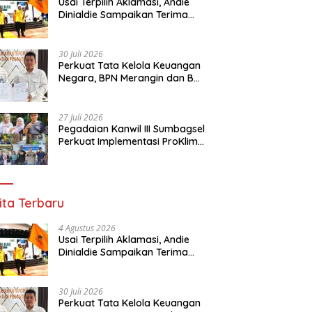
Usai Terpilih Aklamasi, Andie
Dinialdie Sampaikan Terima
Kasih kepada Seluruh Kader
Golkar Sumsel
30 Juli 2026
Perkuat Tata Kelola Keuangan
Negara, BPN Merangin dan BRI
Bangko Bangun Sinergi Lewat
KKP
27 Juli 2026
Pegadaian Kanwil III Sumbagsel
Perkuat Implementasi ProKlim
Melalui Pelatihan Pengolahan
Sampah
ita Terbaru
4 Agustus 2026
Usai Terpilih Aklamasi, Andie
Dinialdie Sampaikan Terima
Kasih kepada Seluruh Kader
Golkar Sumsel
30 Juli 2026
Perkuat Tata Kelola Keuangan