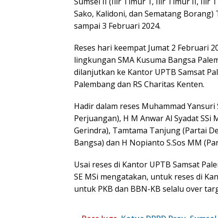
Sumsel II (Ilir Timur 1, Ilir Timur II, I
Sako, Kalidoni, dan Sematang Borang) 
sampai 3 Februari 2024.
Reses hari keempat Jumat 2 Februari 20
lingkungan SMA Kusuma Bangsa Palem
dilanjutkan ke Kantor UPTB Samsat P
Palembang dan RS Charitas Kenten.
Hadir dalam reses Muhammad Yansuri SIP 
Perjuangan), H M Anwar Al Syadat SSi M
Gerindra), Tamtama Tanjung (Partai D
Bangsa) dan H Nopianto S.Sos MM (Par
Usai reses di Kantor UPTB Samsat Pale
SE MSi mengatakan, untuk reses di Kan
untuk PKB dan BBN-KB selalu over targ