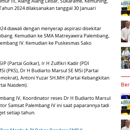
lir Timur III, Alang Alang Lebar, Sukarame, Kemuning,
Tahun 2024 dilaksanakan tanggal 30 Januari
24 diawali dengan menyerap aspirasi disekitar
bang. Kemudian ke SMA Matreyawira Palembang,
alembang IV. Kemudian ke Puskesmas Sako
(Partai Golkar), Ir H Zulfikri Kadir (PDI
Si (PKS), Dr H Budiarto Marsul SE MSi (Partai
emokrat), Antoni Yuzar SH,MH (Partai Kebangkitan
Ber
tai Nasdem).
mbang IV, Koordinator reses Dr H Budiarto Marsul
tor Samsat Palembang IV ini saat paparannya tadi
et setiap tahun.