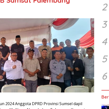
PTB Samsat Palembang
2
3
4
5
6
Ber
n 2024 Anggota DPRD Provinsi Sumsel dapil