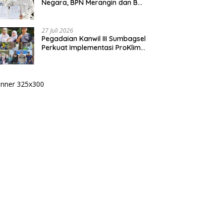
Negara, BPN Merangin dan BRI
Bangko Bangun Sinergi Lewat
KKP
27 Juli 2026
Pegadaian Kanwil III Sumbagsel
Perkuat Implementasi ProKlim
Melalui Pelatihan Pengolahan
Sampah