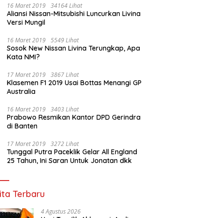
16 Maret 2019
34164 Lihat
Aliansi Nissan-Mitsubishi Luncurkan Livina
Versi Mungil
16 Maret 2019
5549 Lihat
Sosok New Nissan Livina Terungkap, Apa
Kata NMI?
17 Maret 2019
3867 Lihat
Klasemen F1 2019 Usai Bottas Menangi GP
Australia
16 Maret 2019
3403 Lihat
Prabowo Resmikan Kantor DPD Gerindra
di Banten
17 Maret 2019
3272 Lihat
Tunggal Putra Paceklik Gelar All England
25 Tahun, Ini Saran Untuk Jonatan dkk
ita Terbaru
4 Agustus 2026