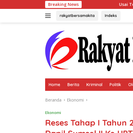
Langsung
Breaking News
Usai Terpilih Aklamasi, And
ke
konten
rakyatbersamakita
Indeks
Home
Berita
Kriminal
Politik
Ol
Beranda
Ekonomi
Ekonomi
Reses Tahap I Tahun