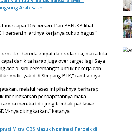
 Dan Menhub RI Bahas Bandara SMB II
angsung Arab Saudi
get mencapai 106 persen. Dan BBN-KB lihat
1 persen.Ini artinya kerjanya cukup bagus,”
bermotor beroda empat dan roda dua, maka kita
apai dan kita harap juga over target lagi. Saya
ng ada di sini bersemangat untuk bekerja dan
lik sendiri yakni di Simpang BLK,” tambahnya.
takan, melalui reses ini pihaknya berharap
ntuk meningkatkan pendapatannya maka
, karena mereka ini ujung tombak pahlawan
SDM-nya ditingkatkan,” katanya.
oprasi Mitra GBS Masuk Nominasi Terbaik di