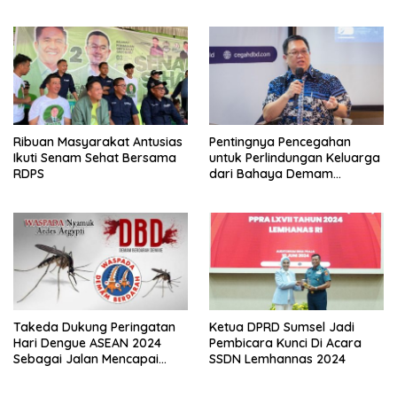
Pemerintah Daerah
Ribuan Masyarakat Antusias
Pentingnya Pencegahan
Ikuti Senam Sehat Bersama
untuk Perlindungan Keluarga
RDPS
dari Bahaya Demam
Berdarah Dengue
Takeda Dukung Peringatan
Ketua DPRD Sumsel Jadi
Hari Dengue ASEAN 2024
Pembicara Kunci Di Acara
Sebagai Jalan Mencapai
SSDN Lemhannas 2024
Indonesia Bebas Kematian
Akibat Dengue di Tahun 2030