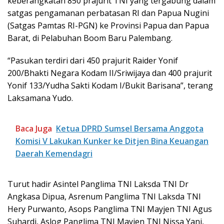
keberangkatan 850 prajurit TNI yang tergabung dalam
satgas pengamanan perbatasan RI dan Papua Nugini
(Satgas Pamtas RI-PGN) ke Provinsi Papua dan Papua
Barat, di Pelabuhan Boom Baru Palembang.
“Pasukan terdiri dari 450 prajurit Raider Yonif
200/Bhakti Negara Kodam II/Sriwijaya dan 400 prajurit
Yonif 133/Yudha Sakti Kodam I/Bukit Barisana”, terang
Laksamana Yudo.
Baca Juga
Ketua DPRD Sumsel Bersama Anggota
Komisi V Lakukan Kunker ke Ditjen Bina Keuangan
Daerah Kemendagri
Turut hadir Asintel Panglima TNI Laksda TNI Dr
Angkasa Dipua, Asrenum Panglima TNI Laksda TNI
Hery Purwanto, Asops Panglima TNI Mayjen TNI Agus
Suhardi, Aslog Panglima TNI Mayjen TNI Nissa Yani,