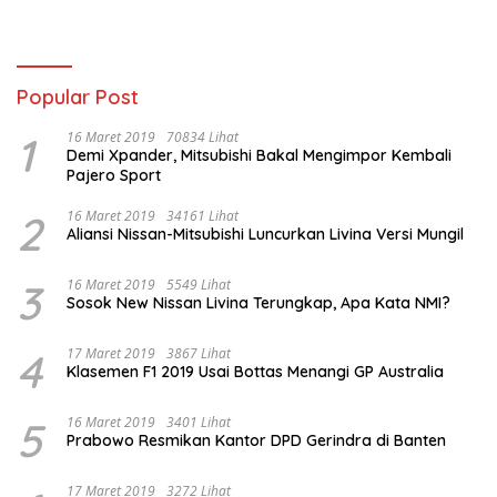
Popular Post
1
16 Maret 2019
70834 Lihat
Demi Xpander, Mitsubishi Bakal Mengimpor Kembali
Pajero Sport
2
16 Maret 2019
34161 Lihat
Aliansi Nissan-Mitsubishi Luncurkan Livina Versi Mungil
3
16 Maret 2019
5549 Lihat
Sosok New Nissan Livina Terungkap, Apa Kata NMI?
4
17 Maret 2019
3867 Lihat
Klasemen F1 2019 Usai Bottas Menangi GP Australia
5
16 Maret 2019
3401 Lihat
Prabowo Resmikan Kantor DPD Gerindra di Banten
17 Maret 2019
3272 Lihat