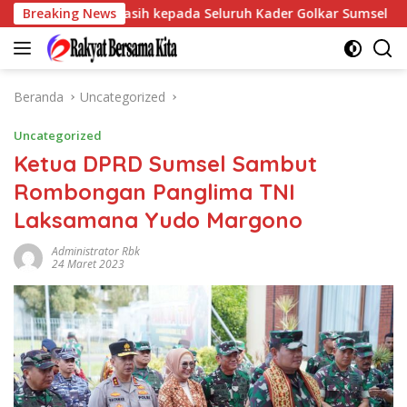
Langsung
kan Terima Kasih kepada Seluruh Kader Golkar Sumsel
Breaking News
P
ke
konten
Beranda
Uncategorized
Uncategorized
Ketua DPRD Sumsel Sambut
Rombongan Panglima TNI
Laksamana Yudo Margono
Administrator Rbk
24 Maret 2023