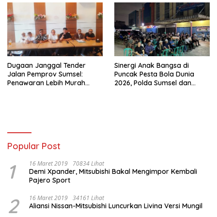
Dugaan Janggal Tender
Sinergi Anak Bangsa di
Jalan Pemprov Sumsel:
Puncak Pesta Bola Dunia
Penawaran Lebih Murah
2026, Polda Sumsel dan
Digugurkan, Vendor Siapkan
organisasi Islam lewat Nobar
Langkah Hukum
Piala dunia Komitmen Jaga
Kondusifitas Sumsel
Popular Post
1
16 Maret 2019
70834 Lihat
Demi Xpander, Mitsubishi Bakal Mengimpor Kembali
Pajero Sport
2
16 Maret 2019
34161 Lihat
Aliansi Nissan-Mitsubishi Luncurkan Livina Versi Mungil