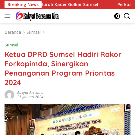
Langsung
kepada Seluruh Kader Golkar Sumsel
Breaking News
Perkuat Tata Kelol
ke
konten
Beranda
Sumsel
Sumsel
Ketua DPRD Sumsel Hadiri Rakor
Forkopimda, Sinergikan
Penanganan Program Prioritas
2024
Rakyat Bersama
25 Januari 2024