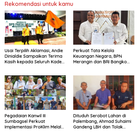
Rekomendasi untuk kamu
Usai Terpilih Aklamasi, Andie
Perkuat Tata Kelola
Dinialdie Sampaikan Terima
Keuangan Negara, BPN
Kasih kepada Seluruh Kader
Merangin dan BRI Bangko
Golkar Sumsel
Bangun Sinergi Lewat KKP
Pegadaian Kanwil III
Dituduh Serobot Lahan di
Sumbagsel Perkuat
Palembang, Ahmad Suhaimi
Implementasi ProKlim Melalui
Gandeng LBH dan Tolak
Pelatihan Pengolahan
Pengukuran BPN
Sampah
Unprosedural