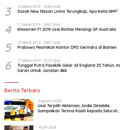
3
16 Maret 2019
5549 Lihat
Sosok New Nissan Livina Terungkap, Apa Kata NMI?
4
17 Maret 2019
3867 Lihat
Klasemen F1 2019 Usai Bottas Menangi GP Australia
5
16 Maret 2019
3401 Lihat
Prabowo Resmikan Kantor DPD Gerindra di Banten
6
17 Maret 2019
3272 Lihat
Tunggal Putra Paceklik Gelar All England 25 Tahun, Ini
Saran Untuk Jonatan dkk
Berita Terbaru
4 Agustus 2026
Usai Terpilih Aklamasi, Andie Dinialdie
Sampaikan Terima Kasih kepada Seluruh
Kader Golkar Sumsel
30 Juli 2026