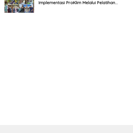
Implementasi ProKlim Melalui Pelatihan
Pengolahan Sampah
Indeks
Kode Etik
Privacy Policy
Redaksi
Disclaimer
Pedoman Media Siber
Copyright © 2022 │ rakyatbersamakita.com