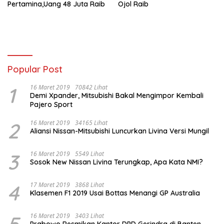
Pertamina,Uang 48 Juta Raib
Ojol Raib
Popular Post
1
16 Maret 2019
70842 Lihat
Demi Xpander, Mitsubishi Bakal Mengimpor Kembali
Pajero Sport
2
16 Maret 2019
34165 Lihat
Aliansi Nissan-Mitsubishi Luncurkan Livina Versi Mungil
3
16 Maret 2019
5549 Lihat
Sosok New Nissan Livina Terungkap, Apa Kata NMI?
4
17 Maret 2019
3868 Lihat
Klasemen F1 2019 Usai Bottas Menangi GP Australia
5
16 Maret 2019
3403 Lihat
Prabowo Resmikan Kantor DPD Gerindra di Banten