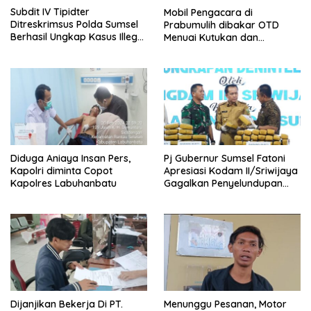
Subdit IV Tipidter
Mobil Pengacara di
Ditreskrimsus Polda Sumsel
Prabumulih dibakar OTD
Berhasil Ungkap Kasus Illegal
Menuai Kutukan dan
Logging
Kecaman
Diduga Aniaya Insan Pers,
Pj Gubernur Sumsel Fatoni
Kapolri diminta Copot
Apresiasi Kodam II/Sriwijaya
Kapolres Labuhanbatu
Gagalkan Penyelundupan
26,164 Kg Ganja
Dijanjikan Bekerja Di PT.
Menunggu Pesanan, Motor