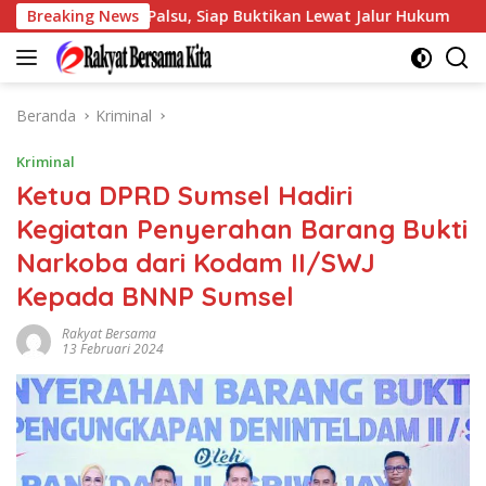
Langsung
ual Emas Palsu, Siap Buktikan Lewat Jalur Hukum
Breaking News
Usa
ke
konten
Beranda
Kriminal
Kriminal
Ketua DPRD Sumsel Hadiri
Kegiatan Penyerahan Barang Bukti
Narkoba dari Kodam II/SWJ
Kepada BNNP Sumsel
Rakyat Bersama
13 Februari 2024