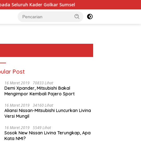
uh Kader Golkar Sumsel
Perkuat Tata Kelola Keuangan 
ular Post
16 Maret 2019
70833 Lihat
Demi Xpander, Mitsubishi Bakal
Mengimpor Kembali Pajero Sport
16 Maret 2019
34160 Lihat
Aliansi Nissan-Mitsubishi Luncurkan Livina
Versi Mungil
16 Maret 2019
5549 Lihat
Sosok New Nissan Livina Terungkap, Apa
Kata NMI?