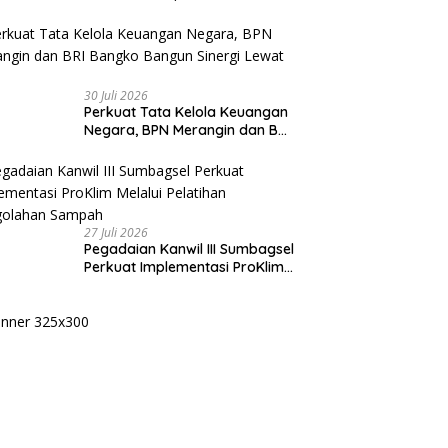
Kasih kepada Seluruh Kader
Golkar Sumsel
30 Juli 2026
Perkuat Tata Kelola Keuangan
Negara, BPN Merangin dan BRI
Bangko Bangun Sinergi Lewat
KKP
27 Juli 2026
Pegadaian Kanwil III Sumbagsel
Perkuat Implementasi ProKlim
Melalui Pelatihan Pengolahan
Sampah