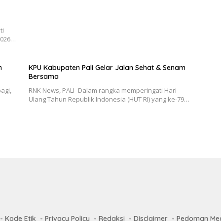
ti
–2026…
n
KPU Kabupaten Pali Gelar Jalan Sehat & Senam
Bersama
agi,
RNK News, PALI- Dalam rangka memperingati Hari
Ulang Tahun Republik Indonesia (HUT RI) yang ke-79…
Kode Etik
Privacy Policy
Redaksi
Disclaimer
Pedoman Med