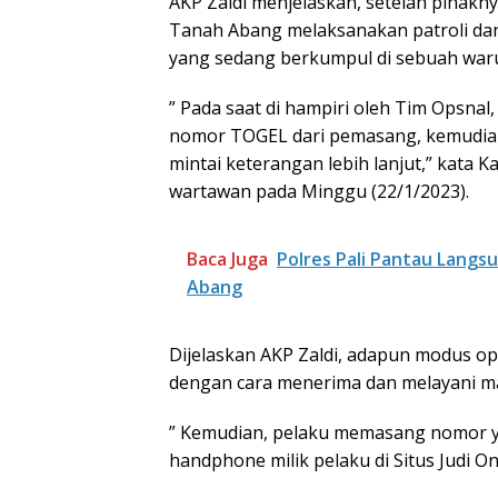
AKP Zaldi menjelaskan, setelah pihakn
Tanah Abang melaksanakan patroli dan
yang sedang berkumpul di sebuah warun
” Pada saat di hampiri oleh Tim Opsna
nomor TOGEL dari pemasang, kemudian 
mintai keterangan lebih lanjut,” kata 
wartawan pada Minggu (22/1/2023).
Baca Juga
Polres Pali Pantau Langs
Abang
Dijelaskan AKP Zaldi, adapun modus ope
dengan cara menerima dan melayani m
” Kemudian, pelaku memasang nomor ya
handphone milik pelaku di Situs Judi On