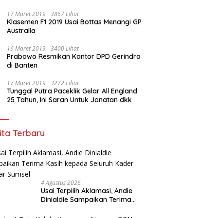
17 Maret 2019
3867 Lihat
Klasemen F1 2019 Usai Bottas Menangi GP
Australia
16 Maret 2019
3400 Lihat
Prabowo Resmikan Kantor DPD Gerindra
di Banten
17 Maret 2019
3272 Lihat
Tunggal Putra Paceklik Gelar All England
25 Tahun, Ini Saran Untuk Jonatan dkk
ita Terbaru
4 Agustus 2026
Usai Terpilih Aklamasi, Andie
Dinialdie Sampaikan Terima
Kasih kepada Seluruh Kader
Golkar Sumsel