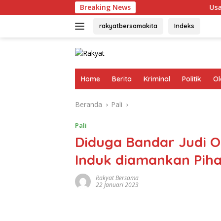
Langsung
Breaking News
Usai Terpilih 
ke
konten
rakyatbersamakita
Indeks
Home
Berita
Kriminal
Politik
Ol
Beranda
Pali
Pali
Diduga Bandar Judi O
Induk diamankan Pihak
Rakyat Bersama
22 Januari 2023