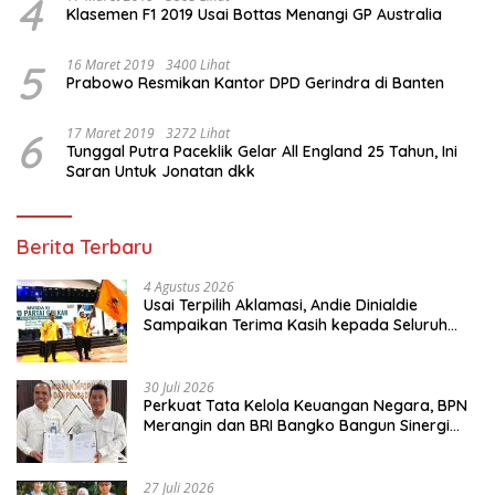
4
Klasemen F1 2019 Usai Bottas Menangi GP Australia
5
16 Maret 2019
3400 Lihat
Prabowo Resmikan Kantor DPD Gerindra di Banten
6
17 Maret 2019
3272 Lihat
Tunggal Putra Paceklik Gelar All England 25 Tahun, Ini
Saran Untuk Jonatan dkk
Berita Terbaru
4 Agustus 2026
Usai Terpilih Aklamasi, Andie Dinialdie
Sampaikan Terima Kasih kepada Seluruh
Kader Golkar Sumsel
30 Juli 2026
Perkuat Tata Kelola Keuangan Negara, BPN
Merangin dan BRI Bangko Bangun Sinergi
Lewat KKP
27 Juli 2026