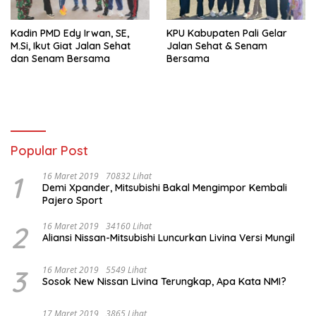
Kadin PMD Edy Irwan, SE,
KPU Kabupaten Pali Gelar
M.Si, Ikut Giat Jalan Sehat
Jalan Sehat & Senam
dan Senam Bersama
Bersama
Popular Post
1
16 Maret 2019
70832 Lihat
Demi Xpander, Mitsubishi Bakal Mengimpor Kembali
Pajero Sport
2
16 Maret 2019
34160 Lihat
Aliansi Nissan-Mitsubishi Luncurkan Livina Versi Mungil
3
16 Maret 2019
5549 Lihat
Sosok New Nissan Livina Terungkap, Apa Kata NMI?
17 Maret 2019
3865 Lihat